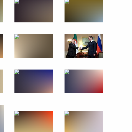
дскую область
чая поездка
2 события