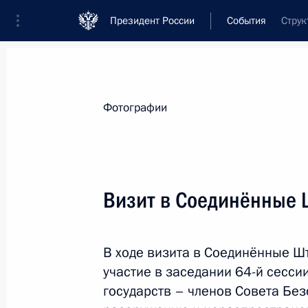
Президент России
События
Струк
Президент
Администрация
Государст
Новости
Стенограммы
Поездки
Те
Фотографии
Показа
Визит в Соединённые 
В ходе визита в Соединённые 
Поездка в Курскую и 
участие в заседании 64-й сесс
государств – членов Совета Бе
Россия
2 октября 2009 года
Рабоча