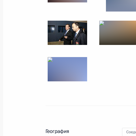
2
Визит в Соединённые
Мир
23 − 26 сентября 2009 года
За
География
Соед