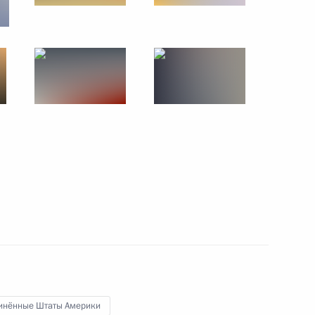
 Штаты Америки
рубежный визит
13 событий
инённые Штаты Америки