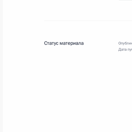
Статус материала
Опублик
Дата пу
13