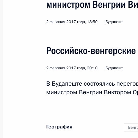
министром Венгрии В
2 февраля 2017 года, 18:50
Будапешт
Визит в Казахстан. С
Российско-венгерские
2 февраля 2017 года, 20:10
Будапешт
Мир
8 − 9 июня 2017 года
Зарубежн
В Будапеште состоялись перего
министром Венгрии Виктором О
География
Венг