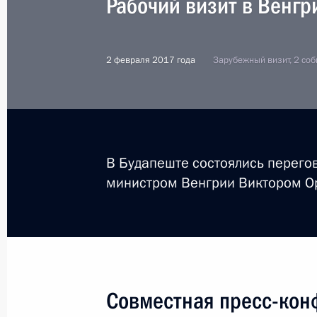
Рабочий визит в Венг
2 февраля 2017 года
Зарубежный визит, 2 со
В Будапеште состоялись перего
министром Венгрии Виктором О
2
Совместная пресс-кон