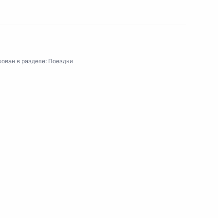
ован в разделе:
Поездки
рбург. ПМЭФ-2017
ая поездка
20 событий