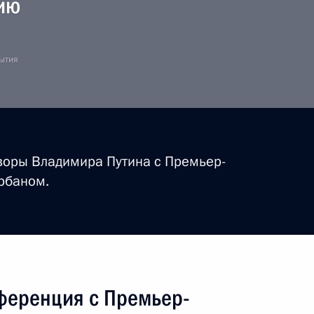
рию
бытия
воры Владимира Путина с Премьер-
рбаном.
ференция с Премьер-