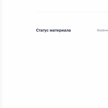
Статус материала
Опублик
7
Поездка в Санкт-Пете
Россия
1 − 3 июня 2017 года
Рабоч