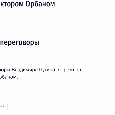
иктором Орбаном
аммит ШОС
 переговоры
ый визит
7 событий
воры Владимира Путина с Премьер-
рбаном.
рия