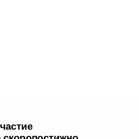
частие
о скоропостижно