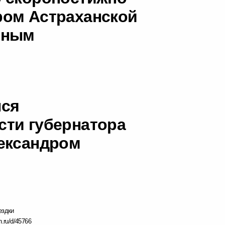
ром Астраханской
иным
лся
сти губернатора
ександром
ездки
n.ru/d/45766