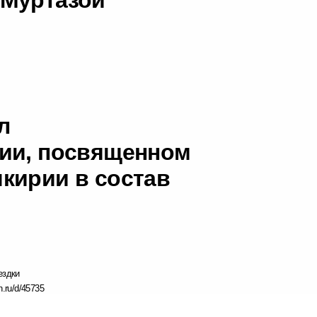
л
нии, посвященном
кирии в состав
ездки
n.ru/d/45735