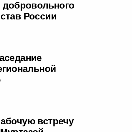
я добровольного
став России
аседание
региональной
е
рабочую встречу
 Муртазой