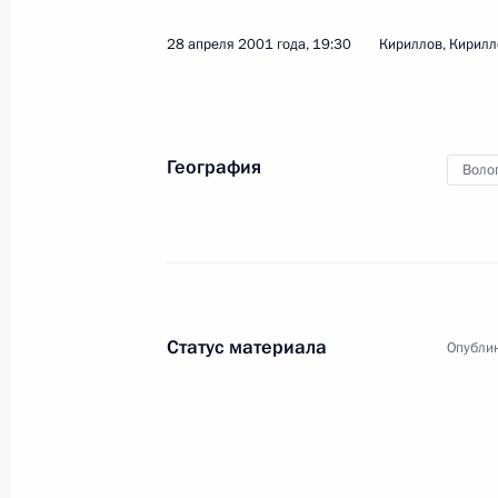
28 апреля 2001 года, 19:30
Кириллов, Кирил
География
Воло
4
Статус материала
Опублик
Официальный визит в
Мир
1 − 2 октября 2001 года
Заруб