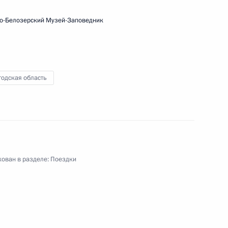
ло-Белозерский Музей-Заповедник
годская область
ован в разделе:
Поездки
 Бельгию
ежный визит
5 событий