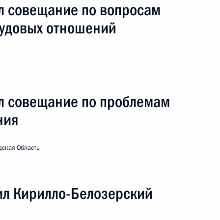
л совещание по вопросам
удовых отношений
езидиума Государственного совета по вопросам
плекса
л совещание по проблемам
я поездка
4 события
ния
дская Область
ил Кирилло-Белозерский