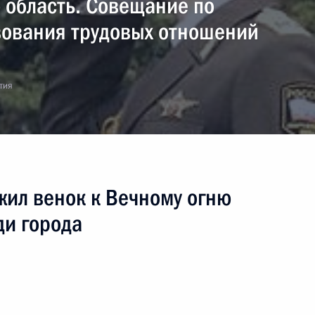
 область. Совещание по
ования трудовых отношений
тия
жил венок к Вечному огню
ди города