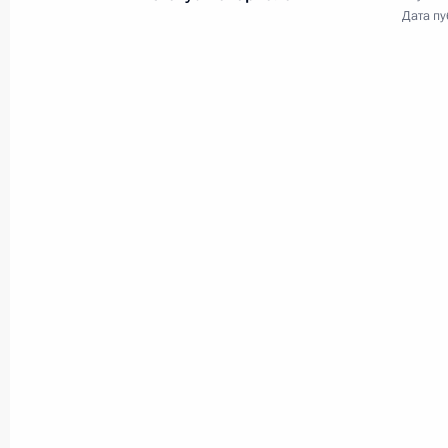
Дата пу
5
Официальный визит в
Мир
28 февраля − 2 марта 2001 года