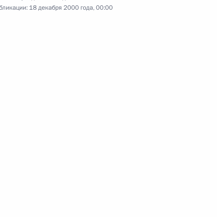
бликации:
18 декабря 2000 года, 00:00
о Вьетнам
Зарубежный визит
8 событий