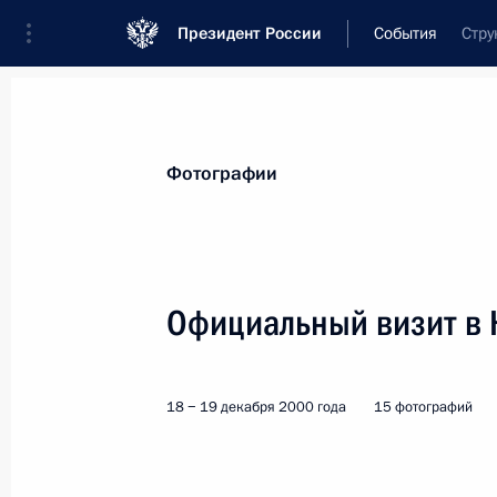
Президент России
События
Стру
Президент
Администрация
Государст
Новости
Стенограммы
Поездки
Те
Фотографии
Показа
Официальный визит в 
Поездка в Иркутскую о
18 − 19 декабря 2000 года
15 фотографий
министром Японии Ёс
Россия
25 марта 2001 года
Рабочая