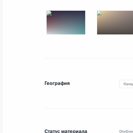
Визит в Швецию. Встреча с главам
союза
Мир
23 марта 2001 года
Зарубежны
География
Кана
Статус материала
Опублик