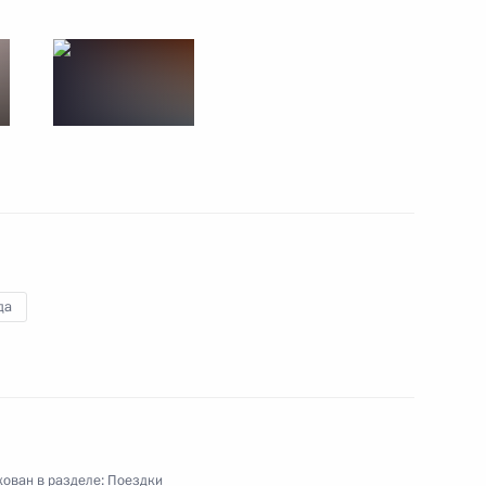
и государств и правительств стран Европейского
й визит
5 событий
да
ован в разделе:
Поездки