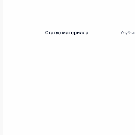
Государственный визи
Статус материала
Опублик
Мир
25 − 27 сентября 2001 года
За