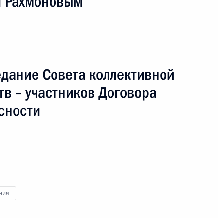
и Рахмоновым
едание Совета коллективной
тв – участников Договора
сности
ния