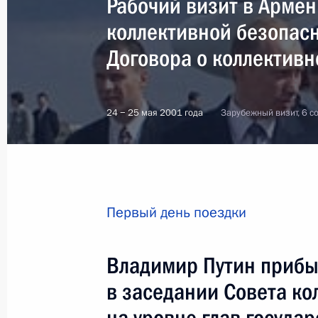
Рабочий визит в Армен
коллективной безопасн
Договора о коллективн
24 − 25 мая 2001 года
Зарубежный визит, 6 с
Первый день поездки
Владимир Путин прибыл
в заседании Совета ко
2