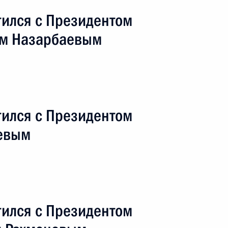
тился с Президентом
ом Назарбаевым
тился с Президентом
аевым
 Бельгию
ежный визит
5 событий
тился с Президентом