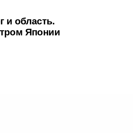
г и область.
стром Японии