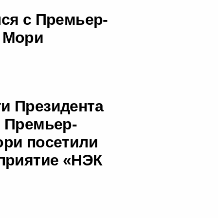
ся с Премьер-
 Мори
и Президента
 Премьер-
ори посетили
приятие «НЭК