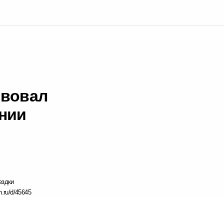
твовал
нии
ездки
n.ru/d/45645