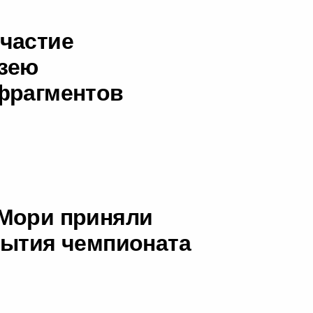
частие
узею
фрагментов
 Мори приняли
рытия чемпионата