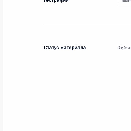
География
Волго
Статус материала
Опублик
3
Официальный визит в
Мир
13 февраля 2007 года
Зарубеж