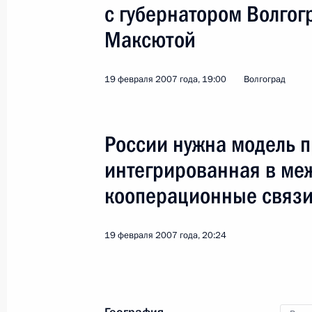
с губернатором Волгог
Максютой
19 февраля 2007 года, 19:00
Волгоград
Поездка в Волгоград.
Госсовета по промышл
России нужна модель 
Россия
19 февраля 2007 года
Рабо
интегрированная в ме
кооперационные связ
19 февраля 2007 года, 20:24