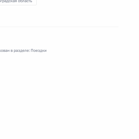
градская область
ован в разделе:
Поездки
 Иорданию
ный визит
6 событий