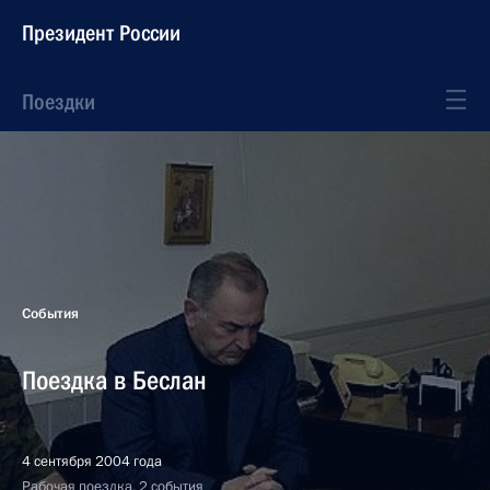
Президент России
Поездки
События
Поездка в Беслан
4 сентября 2004 года
Рабочая поездка, 2 события