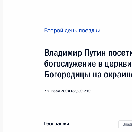
Второй день поездки
Визит во Францию по 
Владимир Путин посет
высадки союзников в
богослужение в церкв
Мир
6 − 7 июня 2004 года
Зарубежн
Богородицы на окраин
7 января 2004 года, 00:10
География
Влад