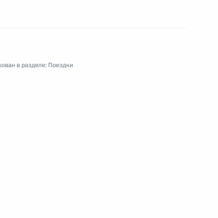
ован в разделе:
Поездки
мный округ. Заседание президиума
сам государственной политики в отношении
абочая поездка
6 событий