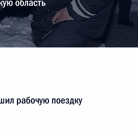
кую область
обытия
шил рабочую поездку