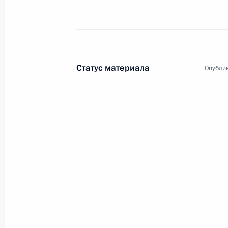
Статус материала
Опублик
12
Поездка в Ямало-Ненецкий автоно
Государственного совета по вопро
северных территорий
Россия
28 − 29 апреля 2004 года
Р