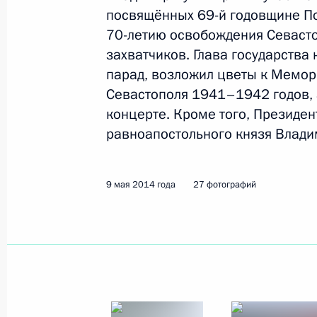
посвящённых 69-й годовщине По
4 − 5 июня 2014 года
16 фото
70-летию освобождения Севаст
захватчиков. Глава государств
парад, возложил цветы к Мемо
Севастополя 1941–1942 годов, 
концерте. Кроме того, Президен
равноапостольного князя Влади
9 мая 2014 года
27 фотографий
Визит в Казахстан.
Заседание Высшего
Евразийского
экономического совета