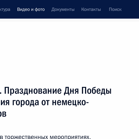
ктура
Видео и фото
Документы
Контакты
Поиск
си
встречи
Церемонии
июнь, 2014
ть следующие материалы
ь. Празднование Дня Победы
ия города от немецко-
Поездка в Астрахань
ов
 в торжественных мероприятиях,