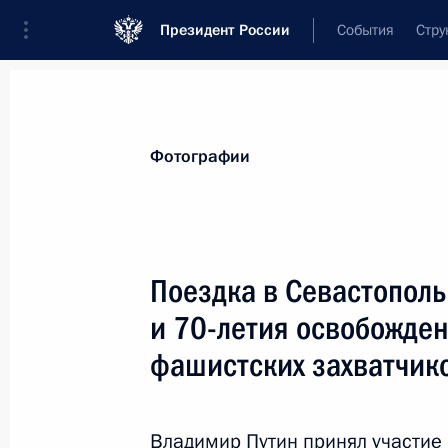
Президент России
События
Стру
Видеозаписи
Фотографии
Аудиозапи
Все материалы
Поездки
Совещания, 
Фотографии
Показа
Поездка в Севастопол
и 70-летия освобожден
Поездка в Санкт-Петербург
фашистских захватчик
Владимир Путин принял участие