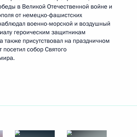
беды в Великой Отечественной войне и
4 июня 2014 года
8 фото
ополя от немецко-фашистских
а наблюдал военно-морской и воздушный
риалу героическим защитникам
а также присутствовал на праздничном
т посетил собор Святого
мира.
Поездка в Севастополь.
Празднование Дня Победы и 70-
летия освобождения города от
немецко-фашистских захватчиков