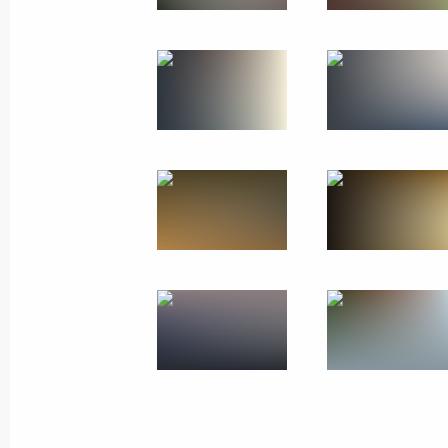
28 апреля 2014 года
17 фото
Поездка в Санкт-Петербург.
Торжества по случаю 70-летия
снятия блокады Ленинграда