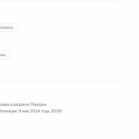
27 января 2014 года
21 фото
стополь
оны
ован в разделе:
Поездки
ть предыдущие материалы
бликации:
9 мая 2014 года, 20:00