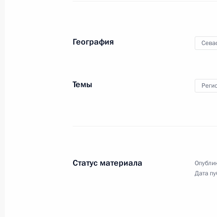
27 января 2014 года
21 фото
География
Сева
Темы
Реги
Статус материала
Опублик
Показа
Дата пу