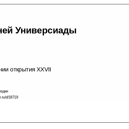
ней Универсиады
ии открытия XXVII
ездки
n.ru/d/18719