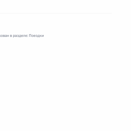
ован в разделе:
Поездки
адный федеральный округ
я поездка
2 события