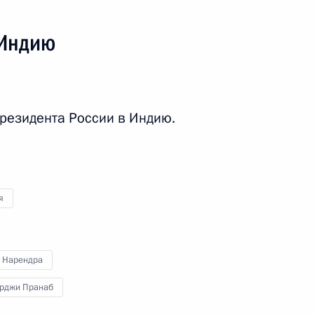
 Индию
резидента России в Индию.
я поездка
1 событие
я
 Нарендра
рджи Пранаб