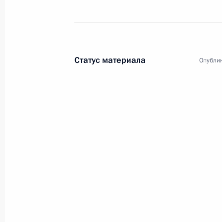
Статус материала
Опублик
1
Поездка в Северо-Зап
Россия
10 января 2013 года
Рабоча