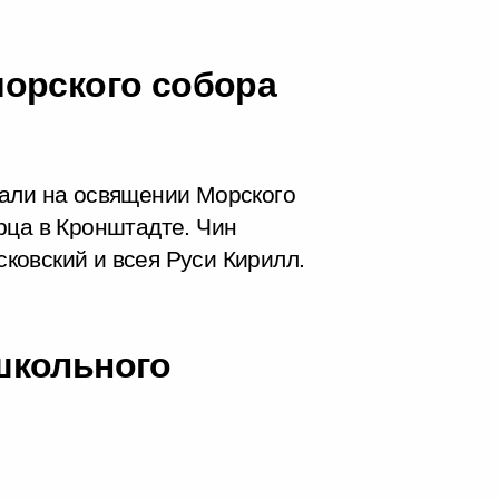
орского собора
вали на освящении Морского
рца в Кронштадте. Чин
ковский и всея Руси Кирилл.
школьного