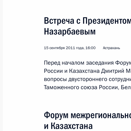
Встреча с Президентом
Назарбаевым
Поездка в Ставрополь
15 сентября 2011 года, 16:00
Астрахань
Перед началом заседания Фору
Россия
25 октября 2011 года
Рабоч
России и Казахстана Дмитрий М
вопросы двустороннего сотрудн
Таможенного союза России, Бел
Форум межрегионально
и Казахстана