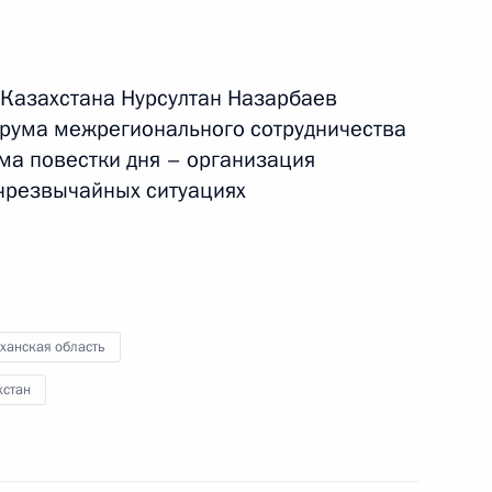
Казахстана Нурсултан Назарбаев
Форума межрегионального сотрудничества
ема повестки дня – организация
 чрезвычайных ситуациях
ханская область
хстан
ая поездка
3 события