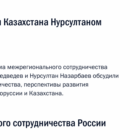
 Казахстана Нурсултаном
ский край
ма межрегионального сотрудничества
ая поездка
2 события
едведев и Нурсултан Назарбаев обсудили
ичества, перспективы развития
оруссии и Казахстана.
го сотрудничества России