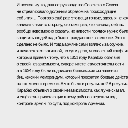
И поскольку тогдашнее руководство Советского Союза
не отреагировало должным образом на происходящие
события… Повторю ещё раз: это вещи тонкие, здесь я не хо
занимать чью-то сторону, кто там прав, кто виноват, сейчас
вообще невозможно сказать, но навести порядок нужно был
защитить людей надо было, гражданское население. Этого
сделано не было. И тогда армяне сами взялись за оружие,
и начался этот затяжной, по сути дела, многолетний конфлик
который привёл к тому, что в 1991 году Карабах объявил
о своей независимости, суверенитете, самостоятельности,
а в 1994 году были подписаны бишкекские соглашения,
бишкекский меморандум, который прекратил боевые действ
на тот момент времени. А что было в результате? В результ
Карабах объявил о своей независимости, как я уже сказал,
и ещё семь прилегающих к нему районов перешли под
контроль армян, по сути, под контроль Армении.
Вот, собственно говоря, это то, что досталось нам из прошло
и то, что надо было решить.