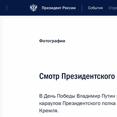
Президент России
События
Стру
Президент
Администрация
Государст
Новости
Стенограммы
Поездки
Те
Фотографии
Рубрикация материалов
Все материалы
Смотр Президентского
Послания Федеральному Собранию
Заявления по важнейшим вопросам
В День Победы Владимир Путин 
Совещания, заседания, рабочие встречи
караулов Президентского полка
Речи и обращения
Кремля.