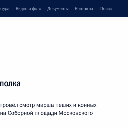
ктура
Видео и фото
Документы
Контакты
Поиск
венный Совет
Совет Безопасности
Комиссии и советы
леграммы
Сведения о Президенте
май, 2020
Встречи с представителями сообществ
 полка
Пресс-конференции
Интервью
провёл смотр марша пеших и конных
Статьи
 на Соборной площади Московского