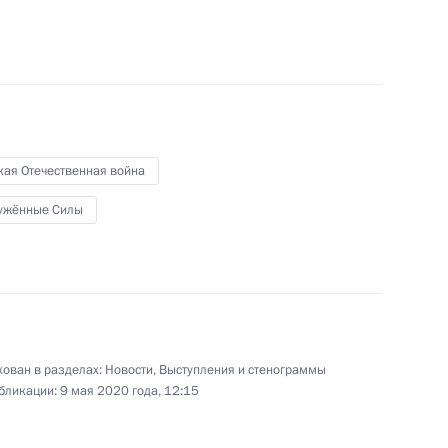
ектов Федерации по вопросам
:
4
 коронавирусной инфекции
асть, Ново-Огарёво
кая Отечественная война
ужённые Силы
 Совета Безопасности
4
5м
асть, Ново-Огарёво
ован в разделах:
Новости
,
Выступления и стенограммы
бликации:
9 мая 2020 года, 12:15
1
8м