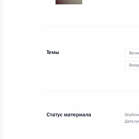
Совещание с руководителями субъ
противодействия распространению
28 апреля 2020 года, 19:00
Московская обл
Темы
Вели
16 апреля 2020 года, четверг
Воор
Совещание с постоянными членами
16 апреля 2020 года, 18:15
Московская обл
2 апреля 2020 года, четверг
Статус материала
Опублик
Дата пу
Обращение к гражданам России
2 апреля 2020 года, 16:50