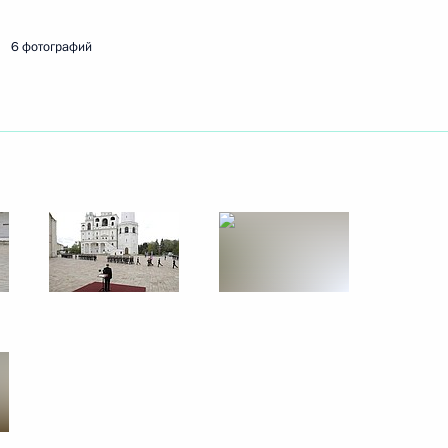
6 фотографий
ть следующие материалы
6
9м
26
29м