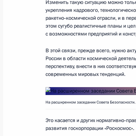
Изменить такую ситуацию можно только
20 декабря 2018 года, четверг
укрепления кадрового, технологическ
ракетно‑космической отрасли, и в пе
Большая пресс-конференция Влади
этом сугубо реалистичные планы и цел
20 декабря 2018 года, 15:50
Москва
с возможностями предприятий и конст
В этой связи, прежде всего, нужно ак
России в области космической деятел
18 декабря 2018 года, вторник
перспективу, внести в них соответств
Заседание коллегии Министерства
современных мировых тенденций.
18 декабря 2018 года, 14:00
Москва
На расширенном заседании Совета Безопасности.
8 декабря 2018 года, суббота
Это касается и других нормативно‑пра
Президент выступил на съезде парт
развития госкорпорации «Роскосмос».
8 декабря 2018 года, 16:35
Москва