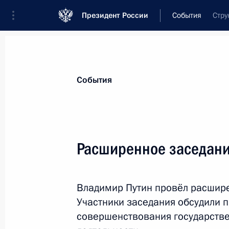
Президент России
События
Стру
Президент
Администрация
Государст
Новости
Стенограммы
Поездки
Те
События
Рубрикация материалов
Все материалы
Расширенное заседани
Послания Федеральному Собранию
Заявления по важнейшим вопросам
Владимир Путин провёл расшире
Совещания, заседания, рабочие встречи
Участники заседания обсудили 
Речи и обращения
совершенствования государстве