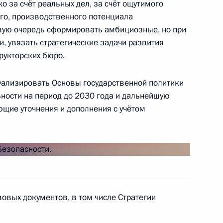
 за счёт реальных дел, за счёт ощутимого
ого, производственного потенциала
рвую очередь сформировать амбициозные, но при
мира Путина
:
57
и, увязать стратегические задачи развития
рукторских бюро.
туализировать Основы государственной политики
ьности на период до 2030 года и дальнейшую
ующие уточнения и дополнения с учётом
 обороны
11
31м
вовых документов, в том числе Стратегии
ии «Единая Россия»
15
46м