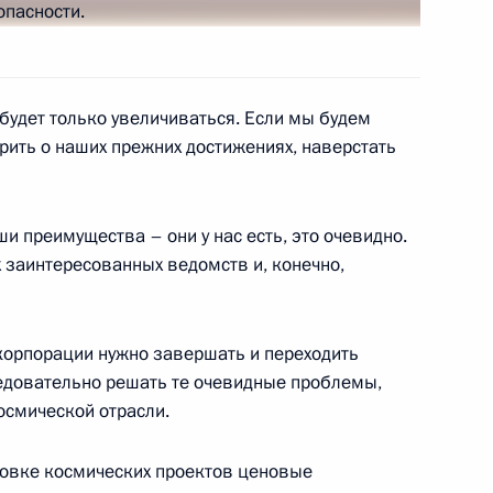
будет только увеличиваться. Если мы будем
ого арктического форума
:
10
орить о наших прежних достижениях, наверстать
 преимущества – они у нас есть, это очевидно.
 заинтересованных ведомств и, конечно,
ы России
7
50м
корпорации нужно завершать и переходить
ледовательно решать те очевидные проблемы,
осмической отрасли.
овке космических проектов ценовые