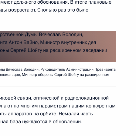
имеют должного обоснования. В итоге плановые
му Собранию
:
17
оды возрастают. Сколько раз это было
ргеем Шойгу
6
19м
умы Вячеслав Володин, Руководитель Администрации Президента
Колокольцев, Министр обороны Сергей Шойгу на расширенном
никовой связи, оптической и радиолокационной
тупают по многим параметрам нашим конкурентам
8
10м
оты аппаратов на орбите. Немалая часть
ная база нуждаются в обновлении.