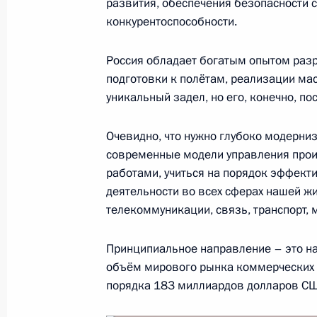
развития, обеспечения безопасности с
29 мая 2019 года, среда
конкурентоспособности.
Заседание Высшего Евразийского 
Россия обладает богатым опытом разр
29 мая 2019 года, 11:25
Нур-Султан
подготовки к полётам, реализации ма
уникальный задел, но его, конечно, п
26 апреля 2019 года, пятница
Очевидно, что нужно глубоко модерни
современные модели управления прои
Международный форум «Один пояс, 
работами, учиться на порядок эффект
26 апреля 2019 года, 06:30
Пекин
деятельности во всех сферах нашей жи
телекоммуникации, связь, транспорт,
Принципиальное направление – это н
16 апреля 2019 года, вторник
объём мирового рынка коммерческих у
Расширенное заседание Совета Бе
порядка 183 миллиардов долларов СШ
16 апреля 2019 года, 13:40
Москва, Кремль