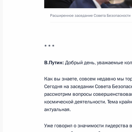
14 июня 2019 года, 10:30
Бишкек
Расширенное заседание Совета Безопасности
7 июня 2019 года, пятница
Пленарное заседание Петербургск
* * *
экономического форума
7 июня 2019 года, 17:50
Санкт-Петербург
В.Путин:
Добрый день, уважаемые кол
Как вы знаете, совсем недавно мы то
Сегодня на заседании Совета Безопас
6 июня 2019 года, четверг
рассмотрим вопросы совершенствован
Встреча с главами мировых информ
космической деятельности. Тема крайн
актуальная.
6 июня 2019 года, 15:45
Санкт-Петербург
Уже говорил о значимости лидерства 