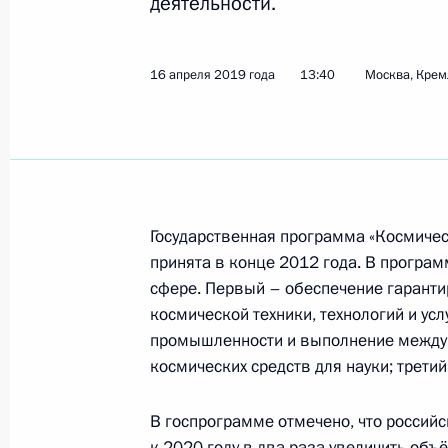
деятельности.
Показа
16 апреля 2019 года
13:40
Москва, Крем
5 сентября 2019 года, четверг
Пленарное заседание Восточного 
5 сентября 2019 года, 13:20
Приморский кра
Государственная программа «Космичес
принята в конце 2012 года. В програ
сфере. Первый – обеспечение гаранти
9 июля 2019 года, вторник
космической техники, технологий и ус
промышленности и выполнение междун
II Глобальный саммит по производс
космических средств для науки; трети
9 июля 2019 года, 15:25
Екатеринбург
В госпрограмме отмечено, что россий
к 2020 году в два раза увеличить объ