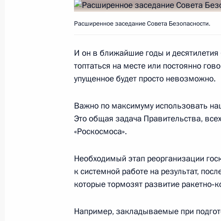
Расширенное заседание Совета Безопасности.
9 апреля 2019 года, вторник
И он в ближайшие годы и десятилетия 
Пленарное заседание Международн
топтаться на месте или постоянно гов
9 апреля 2019 года, 16:50
Санкт-Петербург
упущенное будет просто невозможно.
Важно по максимуму использовать наши
Это общая задача Правительства, всех
19 марта 2019 года, вторник
«Роскосмоса».
Заседание коллегии Генпрокуратур
Необходимый этап реорганизации гос
19 марта 2019 года, 14:15
Москва
к системной работе на результат, пос
которые тормозят развитие ракетно‑к
20 февраля 2019 года, среда
Например, закладываемые при подгот