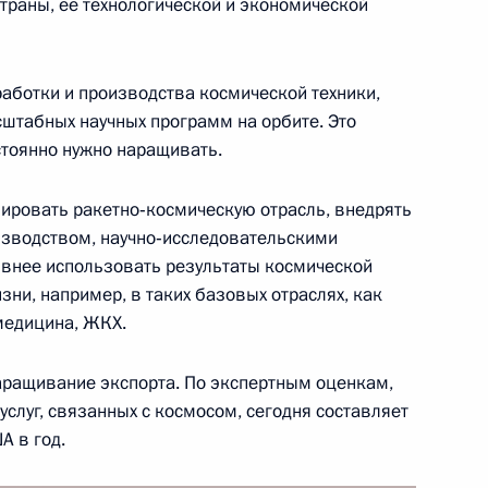
траны, её технологической и экономической
экономического совета
16
10м
аботки и производства космической техники,
сштабных научных программ на орбите. Это
остоянно нужно наращивать.
зировать ракетно‑космическую отрасль, внедрять
зводством, научно‑исследовательскими
один путь»
9
9м
ивнее использовать результаты космической
зни, например, в таких базовых отраслях, как
 медицина, ЖКХ.
аращивание экспорта. По экспертным оценкам,
слуг, связанных с космосом, сегодня составляет
зопасности
А в год.
8
7м