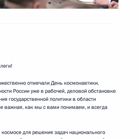
ого международного
:
25
леги!
ржественно отмечали День космонавтики.
ности России уже в рабочей, деловой обстановке
ия государственной политики в области
агентств
е важная, как мы с вами понимаем, и всегда
13
32м
в космосе для решения задач национального