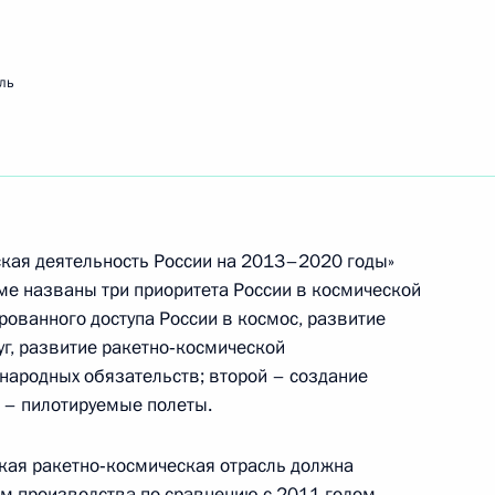
ть следующие материалы
ль
экономического форума
:
5
й, остров Русский
кая деятельность России на 2013–2020 годы»
мме названы три приоритета России в космической
рованного доступа России в космос, развитие
луг, развитие ракетно‑космической
ародных обязательств; второй – создание
тву и индустриализации
6
14м
й – пилотируемые полеты.
ская ракетно‑космическая отрасль должна
ём производства по сравнению с 2011 годом,