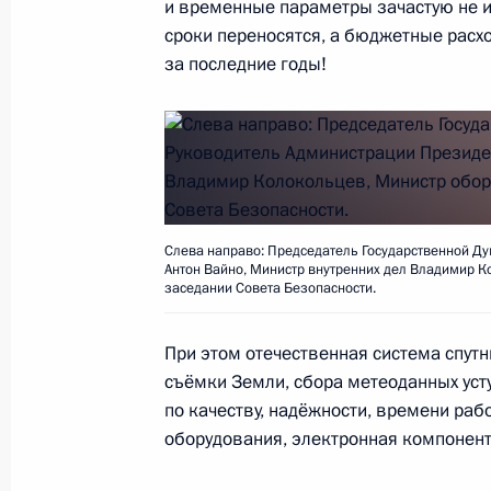
и временные параметры зачастую не 
Послание Президента Федерально
сроки переносятся, а бюджетные расх
20 февраля 2019 года, 13:30
Москва
за последние годы!
2 февраля 2019 года, суббота
Встреча с Сергеем Лавровым и Се
2 февраля 2019 года, 12:00
Москва, Кремль
Слева направо: Председатель Государственной Д
Антон Вайно, Министр внутренних дел Владимир 
заседании Совета Безопасности.
26 декабря 2018 года, среда
При этом отечественная система спут
съёмки Земли, сбора метеоданных ус
Встреча с членами Правительства
по качеству, надёжности, времени раб
26 декабря 2018 года, 14:30
Москва
оборудования, электронная компонент