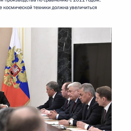
е космической техники должна увеличиться
 итогам «Прямой линии»
3
11м
ным
:
61
лав государств – членов
1
7м
чества в расширенном