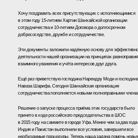
Хочу поздравить всех присутствующих с исполняющимися
в этом году 15-летием Хартии Шанхайской организации
сотрудничества и 10-летием Договора о долгосрочном
добрососедстве, дружбе и сотрудничестве.
Эти документы заложили надёжную основу для эффективн
деятельности нашей организации на принципах равноправия
взаимного уважения и учёта интересов друг друга.
Ещё раз приветствую господина Нарендру Моди и господин
Наваза Шарифа. Сегодня Шанхайская организация
сотрудничества пополняется новыми полноправными члена
Решение о запуске процесса приёма этих государств было
принято в ходе российского председательства в ШОС
в 2015 году на саммите в городе Уфа. Менее чем за два года
Индия и Пакистан выполнили все условия, завершили все
необходимые процедуры. Теперь наша задача помочь новы