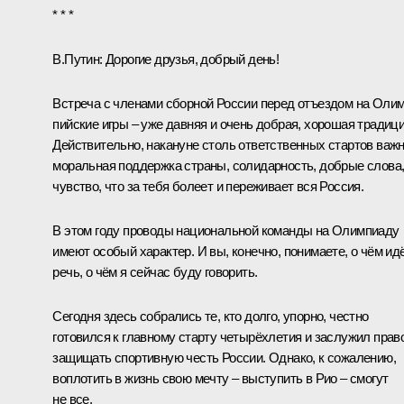
* * *
В.Путин:
Дорогие друзья, добрый день!
Встреча с членами сбор­ной России перед отъ­ез­дом на Олим
пийские иг­ры – уже давняя и очень добрая, хорошая традици
Действительно, на­ка­­­нуне столь ответствен­ных стар­тов важ
мо­ральная под­держ­ка страны, со­ли­дарность, добрые слова
чувство, что за тебя болеет и пере­живает вся Россия.
В этом году проводы на­циональной команды на Олимпиаду
имеют особый характер. И вы, конечно, понимаете, о чём ид
речь, о чём я сейчас буду говорить.
Сегодня здесь собрались те, кто долго, упорно, честно
готовился к главн­о­му старту четырёхлетия и заслу­­­жил прав
защищать спортивную честь России. Одна­ко, к сожалению,
воп­лотить в жизнь свою мечту – вы­сту­пить в Рио – смогут
не все.