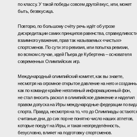
по классу. У такой победы совсем другой вкус, или, может
быть, безвкусица.
Повторю, по большому счёту речь идёт об угрозе
дискредитации самих принципов равенства, справедливости
взаимного уважения, прав так называемых «чистых»
спортсменов. По сути это ревизия, или попытка ревизии,
во всяком случае, идей Пьера де Кубертена – основателя
современных Олимпийских игр.
Международный олимпийский комитет, как вы знаете,
несмотря на огромное открытое давление на него и созданн
как по команде крайне негативный информационный фон,
не стал вносить раскол в олимпийское движение и наделил
правом допуска на Игры международные федерации по вид
спорта. Правда, несмотря на то, что до Олимпиады остаютс
считаные дни, до сих пор не понятно число наших атлетов,
которые поедут на Игры, и такая неопределённость,
безусловно, влияет на подготовку спортсменов.