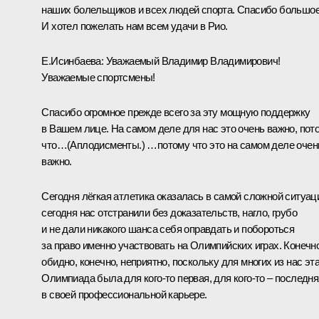
наших болельщиков и всех людей спорта. Спасибо большое
И хотел пожелать нам всем удачи в Рио.
Е.Исинбаева:
Уважаемый Владимир Владимирович!
Уважаемые спортсмены!
Спасибо огромное прежде всего за эту мощную поддержку
в Вашем лице. На самом деле для нас это очень важно, пот
что…
(Аплодисменты.)
…потому что это на самом деле очен
важно.
Сегодня лёгкая атлетика оказалась в самой сложной ситуац
сегодня нас отстранили без доказательств, нагло, грубо
и не дали никакого шанса себя оправдать и побороться
за право именно участвовать на Олимпийских играх. Конечно
обидно, конечно, неприятно, поскольку для многих из нас эт
Олимпиада была для кого‑то первая, для кого‑то – последня
в своей профессиональной карьере.