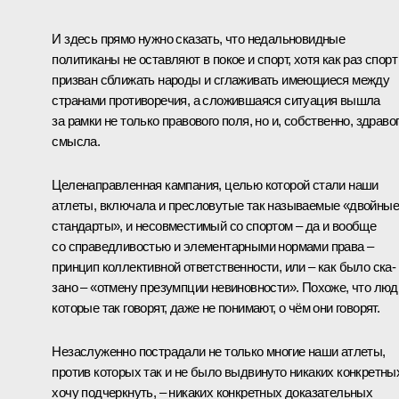
И здесь прямо нужно сказать, что недальновидные
политиканы не оставляют в покое и спорт, хотя как раз спорт
призван сближать народы и сглаживать имеющиеся между
странами противоречия, а сло­жив­шаяся ситуация вышла
за рамки не только право­вого поля, но и, собственно, здра­во
смысла.
Целенаправленная кам­па­­ния, целью которой стали на­ши
атлеты, вклю­чала и прес­ловутые так называемые «двойные
стан­дар­ты», и не­совместимый со спортом – да и вообще
со спра­вед­ли­во­стью и элемен­тарными нор­мами права –
принцип кол­лектив­ной от­вет­ствен­ности, или – как было ска­
зано – «отмену пре­зумпции невиновности». Похоже, что люд
которые так говорят, даже не понимают, о чём они говорят.
Незаслуженно пост­ра­дали не только многие наши атлеты,
против кото­рых так и не было выдви­нуто никаких конк­ретны
хочу подчеркнуть, – никаких конкретных доказательных