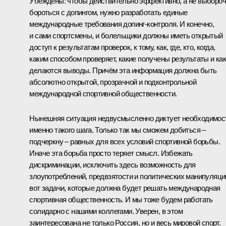
Убеждены: чтобы действительно эффективно, а не выборо
бороться с допингом, нужно разработать единые
международные требования допинг-контроля. И конечно,
и сами спортсмены, и болельщики должны иметь открытый
доступ к результатам проверок, к тому, как, где, кто, когда,
каким способом проверяет, какие получены результаты и ка
делаются выводы. Причём эта информация должна быть
абсолютно открытой, прозрачной и подконтрольной
международной спортивной общественности.
Нынешняя ситуация недвусмысленно диктует необходимос
именно такого шага. Только так мы сможем добиться –
подчеркну – равных для всех условий спортивной борьбы.
Иначе эта борьба просто теряет смысл. Избежать
дискриминации, исключить здесь возможность для
злоупотреблений, предвзятости и политических манипуляци
вот задачи, которые должна будет решать международная
спортивная общественность. И мы тоже будем работать
солидарно с нашими коллегами. Уверен, в этом
заинтересована не только Россия, но и весь мировой спорт.