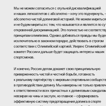
Мы не можем согласиться с огульной дисквалификацией
и наших легкоатлетов с абсолютно – хочу это подчеркнуть, 
абсолютно чистой допинговой историей. Не можем мириться
и не будем мириться с тем, что называется и является по су
откровенной дискриминацией. Это полностью не соответств
принципам олимпизма. Однако добиваться правды мы буде
исключительно в законном порядке, действовать в строгом
соответствии с Олимпийской хартией. Уверен: Олимпийский
комитет России и дальше будет защищать интересы наших
спортсменов.
И конечно, Россия делом докажет свою принципиальную
приверженность чистой и честной борьбе, готовность
к реальному партнёрству с мировым спортивным сообщест
в противодействии допингу. Мы намерены не только привле
к ответственности всех причастных к допинговым скандалам
невзирая на чины и заслуги, но главное – сформировать
эффективную систему предотвращения допинга в спорте