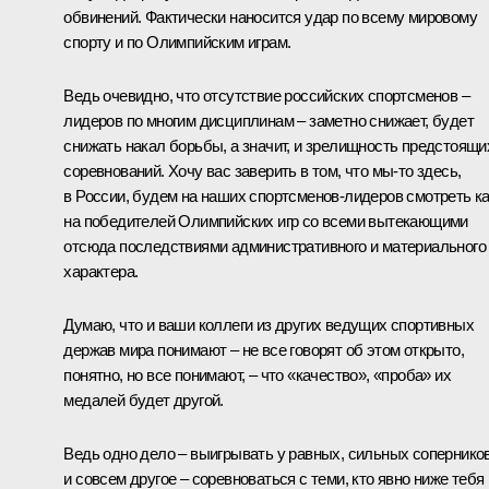
обвинений. Факти­чески наносится удар по всему ми­ро­вому
спорту и по Олим­пийским играм.
Ведь очевидно, что от­сут­ствие российских спортсменов –
лидеров по мно­гим дис­циплинам – заметно сни­жает, будет
снижать на­кал борь­бы, а значит, и зрелищность предстоящи
сорев­нова­ний. Хочу вас заверить в том, что мы‑то здесь,
в России, будем на наших спортсменов-лидеров смотреть к
на победителей Олимпийских игр со всеми вытекающими
отсюда последствиями административного и материального
характера.
Думаю, что и ваши коллеги из других ведущих спортивных
держав мира понимают – не все говорят об этом открыто,
понятно, но все понимают, – что «качество», «проба» их
медалей будет другой.
Ведь одно дело – выигрывать у равных, сильных соперников
и совсем другое – соревноваться с теми, кто явно ниже тебя