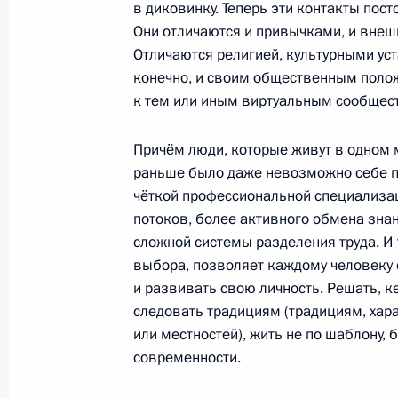
в диковинку. Теперь эти контакты пост
Они отличаются и привычками, и внеш
Отличаются религией, культурными ус
конечно, и своим общественным поло
4 июля 2011 года, понедельник
к тем или иным виртуальным сообщес
Дмитрий Медведев встретился с уч
Россия – НАТО
Причём люди, которые живут в одном ме
раньше было даже невозможно себе пр
4 июля 2011 года, 17:00
Сочи
чёткой профессиональной специализа
потоков, более активного обмена знан
сложной системы разделения труда. И
29 июня 2011 года, среда
выбора, позволяет каждому человеку
и развивать свою личность. Решать, к
Дмитрий Медведев представил Бюд
следовать традициям (традициям, хара
2014 годы
или местностей), жить не по шаблону, 
29 июня 2011 года, 13:30
Московская облас
современности.