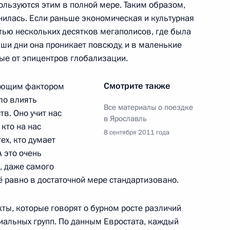
пользуются этим в полной мере. Таким образом,
нилась. Если раньше экономическая и культурная
тью нескольких десятков мегаполисов, где была
едании Петербургского
46
35м
аши дни она проникает повсюду, и в маленькие
форума
ные от эпицентров глобализации.
Смотрите также
ающим фактором
ало влиять
Все материалы о поездке
в. Оно учит нас
в Ярославль
 кто на нас
8 сентября 2011 года
о вопросам экологической
ех, кто думает
11
13м
А это очень
, даже самого
родская область
ё равно в достаточной мере стандартизовано.
ты, которые говорят о бурном росте различий
альных групп. По данным Евростата, каждый