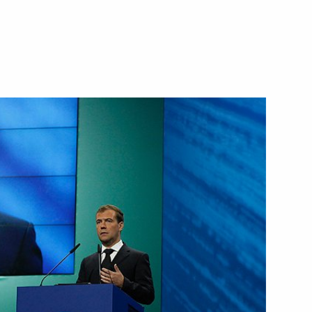
ть следующие материалы
енарном заседании Мирового
5
30м
и приоритетных нацпроектов
4
20м