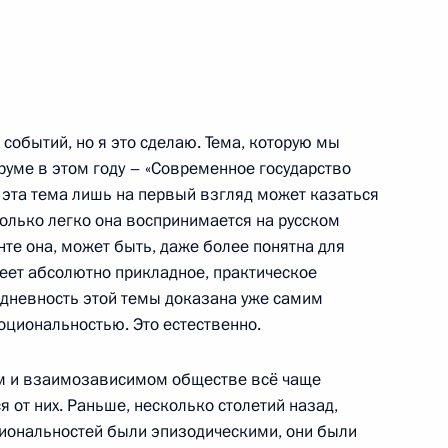
2
56м
х событий, но я это сделаю. Тема, которую мы
уме в этом году – «Современное государство
 эта тема лишь на первый взгляд может казаться
хранительных ведомств
6
6м
олько легко она воспринимается на русском
нте она, может быть, даже более понятна для
ть, Горки
меет абсолютно прикладное, практическое
бодневность этой темы доказана уже самим
моциональностью. Это естественно.
м и взаимозависимом обществе всё чаще
ренних дел Рашидом
1
ся от них. Раньше, несколько столетий назад,
иональностей были эпизодическими, они были
ть, Горки