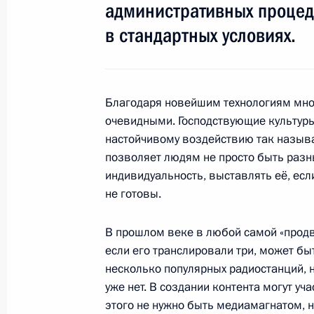
административных процеду
16 мая 2011 года, понедельник
в стандартных условиях.
Совещание по вопросам детского 
16 мая 2011 года, 17:00
Московская область
Благодаря новейшим технологиям мно
очевидными. Господствующие культуры
настойчивому воздействию так называ
10 мая 2011 года, вторник
позволяет людям не просто быть разн
Совещание по вопросам развития
индивидуальность, выставлять её, если
комплекса России
не готовы.
10 мая 2011 года, 15:50
Московская область
В прошлом веке в любой самой «продв
если его транслировали три, может бы
несколько популярных радиостанций, н
Совещание по вопросам совершенс
уже нет. В создании контента могут у
этого не нужно быть медиамагнатом, 
10 мая 2011 года, 14:30
Московская область