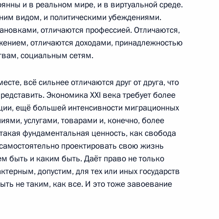
оянны и в реальном мире, и в виртуальной среде.
ним видом, и политическими убеждениями.
тановками, отличаются профессией. Отличаются,
жением, отличаются доходами, принадлежностью
твам, социальным сетям.
астниками заседания Совета
5
3м
сте, всё сильнее отличаются друг от друга, что
едставить. Экономика XXI века требует более
ции, ещё большей интенсивности миграционных
иями, услугами, товарами и, конечно, более
 такая фундаментальная ценность, как свобода
 самостоятельно проектировать свою жизнь
ем быть и каким быть. Даёт право не только
жетное послание на 2012–
6
15м
ктерным, допустим, для тех или иных государств
быть не таким, как все. И это тоже завоевание
ть, Горки