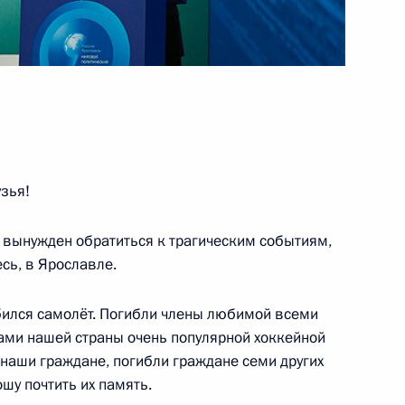
еских партий
2
8м
зья!
, вынужден обратиться к трагическим событиям,
есь, в Ярославле.
льного обеспечения системы
6
34м
збился самолёт. Погибли члены любимой всеми
ами нашей страны очень популярной хоккейной
 наши граждане, погибли граждане семи других
ошу почтить их память.