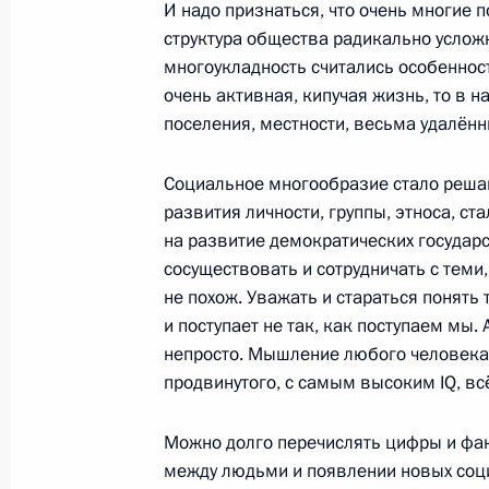
И надо признаться, что очень многие 
17 июня 2011 года, пятница
структура общества радикально услож
многоукладность считались особеннос
Дмитрий Медведев выступил на зас
очень активная, кипучая жизнь, то в н
международного экономического 
поселения, местности, весьма удалён
17 июня 2011 года, 12:00
Санкт-Петербург
Социальное многообразие стало реш
развития личности, группы, этноса, ст
на развитие демократических государст
9 июня 2011 года, четверг
сосуществовать и сотрудничать с теми,
Заседание президиума Госсовета п
не похож. Уважать и стараться понять т
и поступает не так, как поступаем мы. 
безопасности
непросто. Мышление любого человека
9 июня 2011 года, 17:00
Дзержинск, Нижего
продвинутого, с самым высоким IQ, вс
Можно долго перечислять цифры и фак
23 мая 2011 года, понедельник
между людьми и появлении новых соци