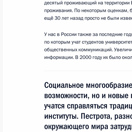
десятый проживающий на территории 
Совещание по вопросам противоде
проживания. По некоторым оценкам, 
23 мая 2011 года, 14:30
Москва
ещё 30 лет назад просто не были изве
У нас в России также за последние го
по которым учат студентов университе
20 мая 2011 года, пятница
общественных коммуникаций. Увеличи
Санкт-Петербургский международн
информации. В 2000 году их было около
20 мая 2011 года, 13:00
Санкт-Петербург
Социальное многообразие
18 мая 2011 года, среда
возможности, но и новые 
учатся справляться тради
Пресс-конференция Президента Ро
институты. Пестрота, раз
18 мая 2011 года, 15:15
Москва
окружающего мира затру