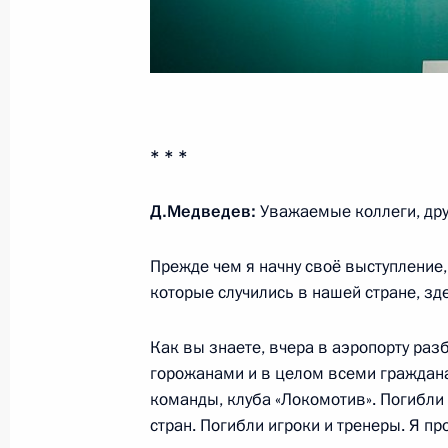
29 августа 2011 года, понедельник
Встреча с руководителями политич
* * *
29 августа 2011 года, 16:45
Сочи
Д.Медведев:
Уважаемые коллеги, дру
18 августа 2011 года, четверг
Прежде чем я начну своё выступление
которые случились в нашей стране, зд
Совещание по вопросу законодате
образования
Как вы знаете, вчера в аэропорту ра
18 августа 2011 года, 16:50
Майкоп
горожанами и в целом всеми граждан
команды, клуба «Локомотив». Погибли
стран. Погибли игроки и тренеры. Я пр