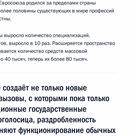
Евросоюза родился за пределами страны
йствия экстремизму
5
9м
более половины существующих в мире профессий
стны.
ды выросло количество специализаций,
тов, выросло в 10 раз. Расширяется пространство
вается количество средств массовой
ый юридический форум
4
27м
 40 тысяч, теперь их более 80 тысяч.
 создаёт не только новые
вызовы, с которыми пока только
ционные государственные
ссии
:
12
ноголосица, раздробленность
дняют функционирование обычных