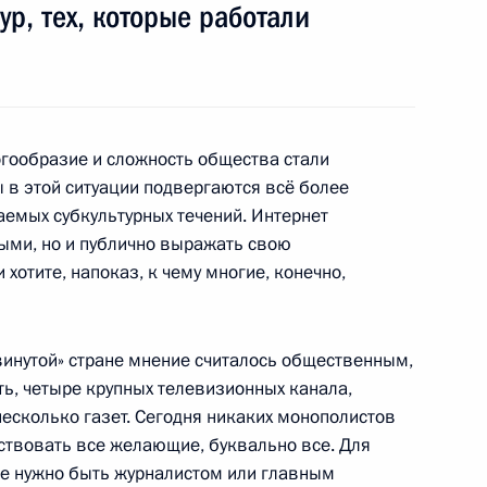
р, тех, которые работали
здравоохранения
6
7м
, Горки
гообразие и сложность общества стали
 в этой ситуации подвергаются всё более
емых субкультурных течений. Интернет
ыми, но и публично выражать свою
 оборонно-промышленного
 хотите, напоказ, к чему многие, конечно,
2
8м
, Горки
инутой» стране мнение считалось общественным,
ть, четыре крупных телевизионных канала,
есколько газет. Сегодня никаких монополистов
твования судебной системы
1
9м
частвовать все желающие, буквально все. Для
не нужно быть журналистом или главным
, Горки