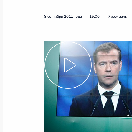
8 сентября 2011 года
15:00
Ярославль
Показа
8 сентября 2011 года, четверг
Дмитрий Медведев выступил на пл
политического форума
8 сентября 2011 года, 15:00
Ярославль
31 августа 2011 года, среда
Заседание комиссии по реализаци
и демографической политике
31 августа 2011 года, 16:00
Сочи