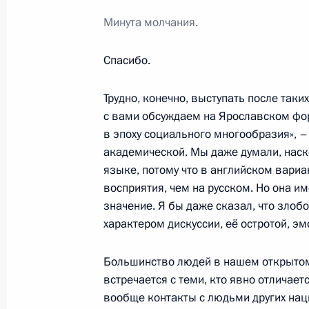
5 августа 2011 года, пятница
Минута молчания.
Интервью Дмитрия Медведева
5 августа 2011 года, 10:00
Сочи
Спасибо.
Трудно, конечно, выступать после таки
с вами обсуждаем на Ярославском фор
29 июля 2011 года, пятница
в эпоху социального многообразия», –
Совещание с руководством правоо
академической. Мы даже думали, наск
языке, потому что в английском вариа
29 июля 2011 года, 16:00
Московская облас
восприятия, чем на русском. Но она и
значение. Я бы даже сказал, что зло
характером дискуссии, её остротой, э
19 июля 2011 года, вторник
Большинство людей в нашем открыто
Рабочая встреча с Министром внут
встречается с теми, кто явно отличает
Нургалиевым
вообще контакты с людьми других нац
19 июля 2011 года, 08:30
Московская облас