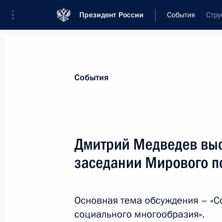
Президент России
События
Стру
Президент
Администрация
Государст
Новости
Стенограммы
Поездки
Те
События
Рубрикация материалов
Все материалы
Дмитрий Медведев выс
Послания Федеральному Собранию
заседании Мирового п
Заявления по важнейшим вопросам
Совещания, заседания, рабочие встречи
Основная тема обсуждения – «С
Речи и обращения
социального многообразия».