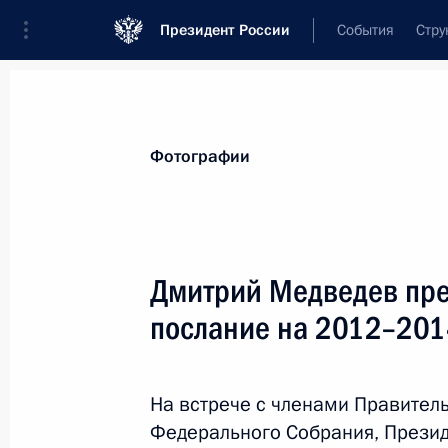
Президент России
События
Стру
Видеозаписи
Фотографии
Аудиозапи
Все материалы
Поездки
Совещания, 
Фотографии
Показа
Дмитрий Медведев пр
послание на 2012–201
Съезд партии «Единая
Россия»
На встрече с членами Правитель
Федерального Собрания, Презид