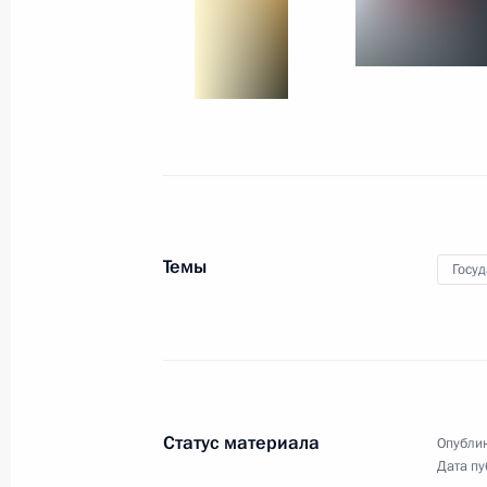
18 августа 2011 года
6 фото
Темы
Госу
Дмитрий Медведев
представил Бюджетное
Статус материала
Опублик
послание на 2012–
Дата пу
2014 годы