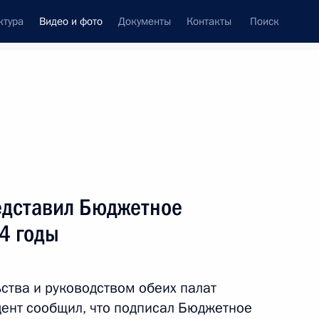
ктура
Видео и фото
Документы
Контакты
Поиск
си
встречи
Церемонии
сентябрь, 2011
ть следующие материалы
едставил Бюджетное
4 годы
В столице Таджикистана
состоялся юбилейный
ства и руководством обеих палат
саммит СНГ
ент сообщил, что подписал Бюджетное