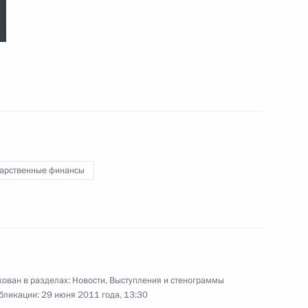
28 июля 2011 года
8 фото
дарственные финансы
Вручение государственных
наград работникам
ован в разделах:
Новости
,
Выступления и стенограммы
медицинской сферы
бликации:
29 июня 2011 года, 13:30