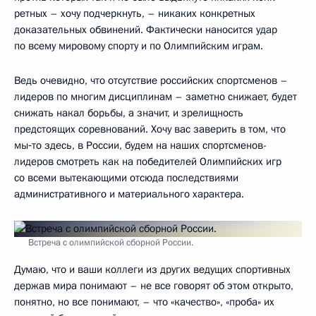
ретных – хочу подчеркнуть, – никаких конкретных
доказательных обвинений. Факти­чески наносится удар
по всему ми­ро­вому спорту и по Олим­пийским играм.
Ведь очевидно, что от­сут­ствие российских спортсменов –
лидеров по мно­гим дис­циплинам – заметно сни­жает, будет
снижать на­кал борь­бы, а значит, и зрелищность
предстоящих сорев­нова­ний. Хочу вас заверить в том, что
мы‑то здесь, в России, будем на наших спортсменов-
лидеров смотреть как на победителей Олимпийских игр
со всеми вытекающими отсюда последствиями
административного и материального характера.
Встреча с олимпийской сборной России.
Думаю, что и ваши коллеги из других ведущих спортивных
держав мира понимают – не все говорят об этом открыто,
понятно, но все понимают, – что «качество», «проба» их