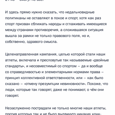
И здесь прямо нужно сказать, что недальновидные
политиканы не оставляют в покое и спорт, хотя как раз
спорт призван сближать народы и сглаживать имеющиеся
между странами противоречия, а сло­жив­шаяся ситуация
вышла за рамки не только право­вого поля, но и,
собственно, здра­вого смысла.
Целенаправленная кам­па­­ния, целью которой стали на­ши
атлеты, вклю­чала и прес­ловутые так называемые «двойные
стан­дар­ты», и не­совместимый со спортом – да и вообще
со спра­вед­ли­во­стью и элемен­тарными нор­мами права –
принцип кол­лектив­ной от­вет­ствен­ности, или – как было
ска­зано – «отмену пре­зумпции невиновности». Похоже, что
люди, которые так говорят, даже не понимают, о чём они
говорят.
Незаслуженно пост­ра­дали не только многие наши атлеты,
против кото­рых так и не было выдви­нуто никаких конк­