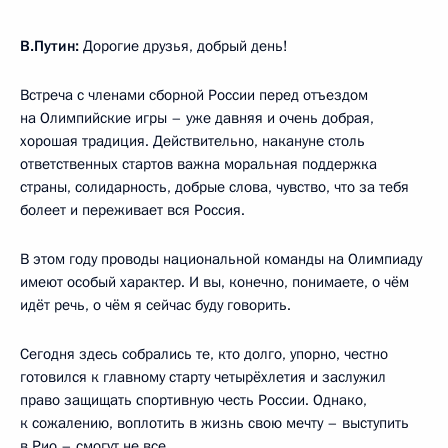
В.Путин:
Дорогие друзья, добрый день!
Встреча с членами сбор­ной России перед отъ­ез­дом
на Олим­пийские иг­ры – уже давняя и очень добрая,
хорошая традиция. Действительно, на­ка­­­нуне столь
ответствен­ных стар­тов важна мо­ральная под­держ­ка
страны, со­ли­дарность, добрые слова, чувство, что за тебя
болеет и пере­живает вся Россия.
В этом году проводы на­циональной команды на Олимпиаду
имеют особый характер. И вы, конечно, понимаете, о чём
идёт речь, о чём я сейчас буду говорить.
Сегодня здесь собрались те, кто долго, упорно, честно
готовился к главн­о­му старту четырёхлетия и заслу­­­жил
право защищать спортивную честь России. Одна­ко,
к сожалению, воп­лотить в жизнь свою мечту – вы­сту­пить
в Рио – смогут не все.