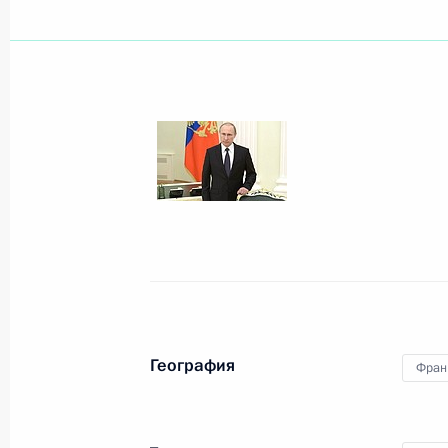
Владимир Путин 
Справочник
личный сайт
Дикая природа Ро
Версия для людей
с ограниченными
возможностями
English
Администрация
Президента России
2026 год
География
Фран