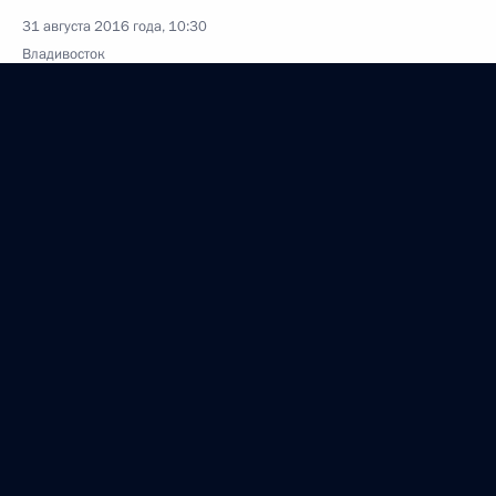
31 августа 2016 года, 10:30
Владивосток
25 августа 2016 года, четверг
Награждение победителей Олимпиады-2016
25 августа 2016 года, 14:00
Москва, Кремль
19 августа 2016 года, пятница
Посещение молодёжного форума «Таврида»
19 августа 2016 года, 20:30
Крым