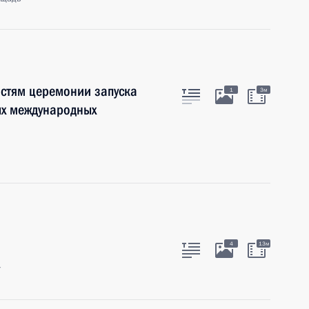
остям церемонии запуска
1
3м
ых международных
4
13м
г