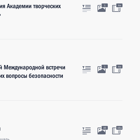
ия Академии творческих
1
4м
»
й Международной встречи
1
4м
их вопросы безопасности
и
46
48м
ощадь