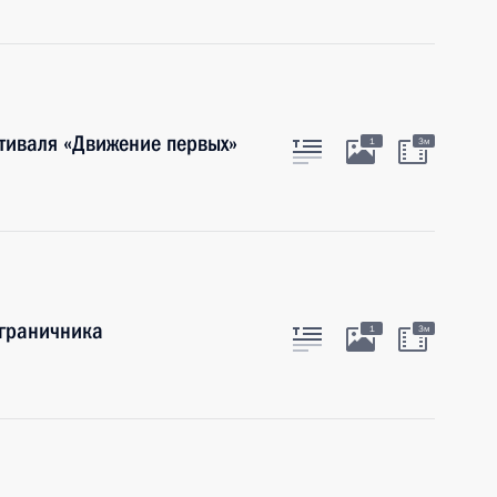
тиваля «Движение первых»
1
3м
ограничника
1
3м