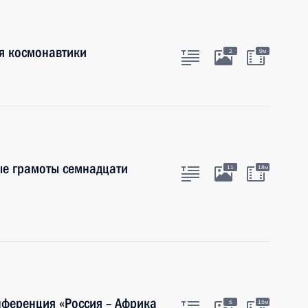
я космонавтики
2
9м
ые грамоты семнадцати
11
18м
ференция «Россия – Африка
5
15м