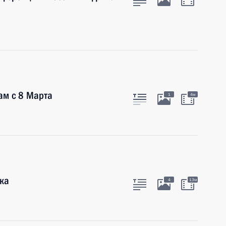
ам с 8 Марта
1
4м
ика
4
13м