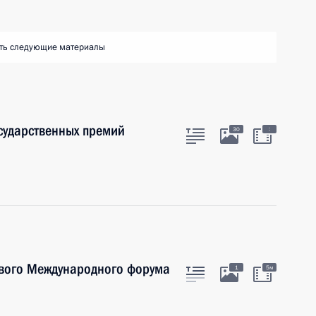
ть следующие материалы
осударственных премий
:
30
вого Международного форума
1
5м