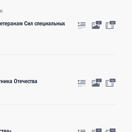
к
етеранам Сил специальных
1
3м
тника Отечества
1
4м
ства»
9
7м