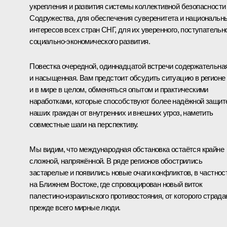
укрепления и развития системы коллективной безопасности
Содружества, для обеспечения суверенитета и национальн
интересов всех стран СНГ, для их уверенного, поступательн
социально-экономического развития.
Повестка очередной, одиннадцатой встречи содержательна
и насыщенная. Вам предстоит обсудить ситуацию в регионе
и в мире в целом, обменяться опытом и практическими
наработками, которые способствуют более надёжной защит
наших граждан от внутренних и внешних угроз, наметить
совместные шаги на перспективу.
Мы видим, что международная обстановка остаётся крайне
сложной, напряжённой. В ряде регионов обострились
застарелые и появились новые очаги конфликтов, в частнос
на Ближнем Востоке, где спровоцирован новый виток
палестино-израильского противостояния, от которого страд
прежде всего мирные люди.