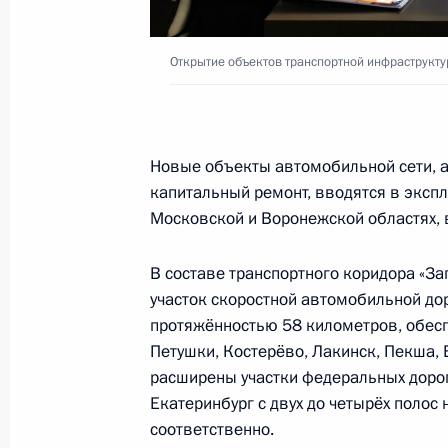
31 декабря 2022 года, суббота
Открытие объектов транспортной инфраструкт
Новогоднее обращение к граждана
31 декабря 2022 года, 23:55
Новые объекты автомобильной сети, а 
капитальный ремонт, вводятся в эксп
Московской и Воронежской областях, 
27 декабря 2022 года, вторник
Видеообращение по случаю Дня сп
В составе транспортного коридора «За
участок скоростной автомобильной д
27 декабря 2022 года, 00:00
протяжённостью 58 километров, обес
Петушки, Костерёво, Лакинск, Пекша,
расширены участки федеральных дорог
20 декабря 2022 года, вторник
Екатеринбург с двух до четырёх полос
соответственно.
Видеообращение по случаю Дня ра