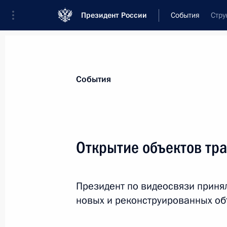
Президент России
События
Стру
Президент
Администрация
Государст
Новости
Стенограммы
Поездки
Те
События
Рубрикация материалов
Все материалы
Открытие объектов тр
Послания Федеральному Собранию
Заявления по важнейшим вопросам
Президент по видеосвязи приня
Совещания, заседания, рабочие встречи
новых и реконструированных об
Речи и обращения