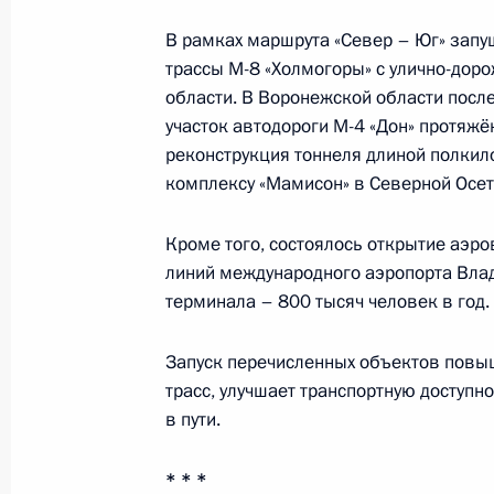
безопасности
В рамках маршрута «Север – Юг» запу
20 декабря 2022 года, 00:00
трассы М-8 «Холмогоры» с улично-дор
области. В Воронежской области посл
участок автодороги М-4 «Дон» протяж
реконструкция тоннеля длиной полкил
18 декабря 2022 года, воскресень
комплексу «Мамисон» в Северной Осет
Видеообращение к участникам перв
движения детей и молодёжи
Кроме того, состоялось открытие аэр
линий международного аэропорта Влад
18 декабря 2022 года, 18:00
терминала – 800 тысяч человек в год.
Запуск перечисленных объектов повы
13 декабря 2022 года, вторник
трасс, улучшает транспортную доступн
в пути.
Видеообращение по случаю 75-лет
«Знание»
* * *
13 декабря 2022 года, 19:25