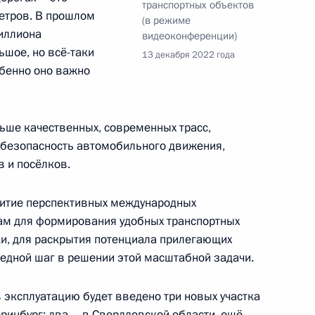
» Героям России
транспортных объектов
20
27м
етров. В прошлом
(в режиме
миллиона
видеоконференции)
ьшое, но всё-таки
13 декабря 2022 года
обенно оно важно
ия госкорпорации «Росатом»
1
5м
ольше качественных, современных трасс,
 безопасность автомобильного движения,
в и посёлков.
витие перспективных международных
нам для формирования удобных транспортных
и, для раскрытия потенциала прилегающих
:
13
редной шаг в решении этой масштабной задачи.
в эксплуатацию будет введено три новых участка
ринбург: два – в Свердловской области, ещё