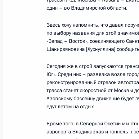
25 ноября 2022 года, пятница
один – во Владимирской области.
Торжественное мероприятие, посвя
Здесь хочу напомнить, что давал пору
25 ноября 2022 года, 23:05
Москва
по выбору названия для этой значимой
«Запад – Восток», соединяющего Санк
Шакирзяновича [Хуснуллина] сообщить 
24 ноября 2022 года, четверг
Сегодня же в строй запускаются тран
Конференция по искусственному ин
Юг». Среди них – развязка возле гор
реконструированный отрезок автостра
24 ноября 2022 года, 16:55
Москва
трасса станет скоростной от Москвы до
Азовскому бассейну движение будет л
едут летом на отдых.
22 ноября 2022 года, вторник
Кроме того, в Северной Осетии мы от
Церемония спуска на воду ледокол
аэропорта Владикавказ и тоннель к р
государственного флага на ледокол