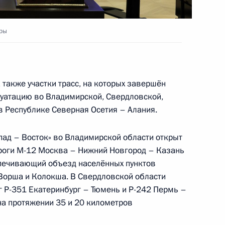
уры
м России
1
9м
также участки трасс, на которых завершён
луатацию во Владимирской, Свердловской,
в Республике Северная Осетия – Алания.
асателя
пад – Восток» во Владимирской области открыт
1
3м
ороги М-12 Москва – Нижний Новгород – Казань
печивающий объезд населённых пунктов
 Ворша и Колокша. В Свердловской области
 Р-351 Екатеринбург – Тюмень и Р-242 Пермь –
 на протяжении 35 и 20 километров
ботника органов
1
5м