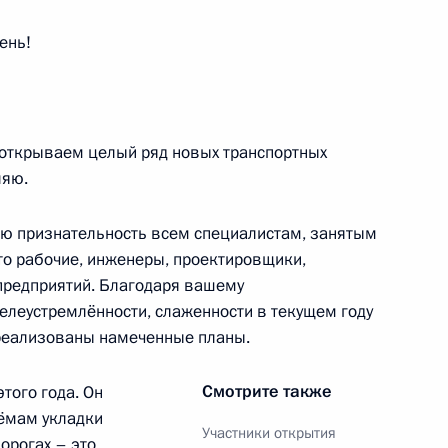
ень!
нфраструктуры
7
38м
ласть, Ново-Огарёво
 открываем целый ряд новых транспортных
ляю.
юю признательность всем специалистам, занятым
речи глав оборонных
то рабочие, инженеры, проектировщики,
1
6м
 и СНГ
предприятий. Благодаря вашему
целеустремлённости, слаженности в текущем году
реализованы намеченные планы.
Смотрите также
того года. Он
ъёмам укладки
Участники открытия
орогах – это