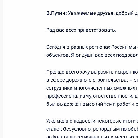
В.Путин:
Уважаемые друзья, добрый д
Открытие объектов транспортной и
Рад вас всех приветствовать.
13 декабря 2022 года, 14:45
Московская об
Сегодня в разных регионах России мы
объектов. Я от души вас всех поздрав
9 декабря 2022 года, пятница
Прежде всего хочу выразить искренн
Видеообращение к участникам вст
в сфере дорожного строительства, – э
ведомств государств – членов ШОС
сотрудники многочисленных смежных 
профессионализму, ответственности, 
9 декабря 2022 года, 11:00
был выдержан высокий темп работ и 
Уже можно подвести некоторые итоги э
8 декабря 2022 года, четверг
станет, безусловно, рекордным по об
асфальта на региональных и местных д