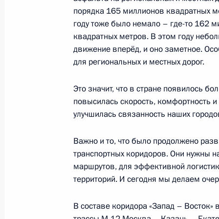
Вручение медалей «Золотая Звезда
порядка 165 миллионов квадратных м
8 декабря 2022 года, 13:50
Москва, Кремль
году тоже было немало – где-то 162 
квадратных метров. В этом году небол
движение вперёд, и оно заметное. Ос
для региональных и местных дорог.
2 декабря 2022 года, пятница
Видеообращение по случаю 15-лет
Это значит, что в стране появилось б
повысилась скорость, комфортность и
2 декабря 2022 года, 18:55
улучшилась связанность наших городо
Важно и то, что было продолжено раз
29 ноября 2022 года, вторник
транспортных коридоров. Они нужны 
маршрутов, для эффективной логистик
Всероссийский съезд судей
территорий. И сегодня мы делаем оче
29 ноября 2022 года, 14:35
Москва, Кремль
В составе коридора «Запад – Восток» 
трассы М-12 Москва – Казань – Екате