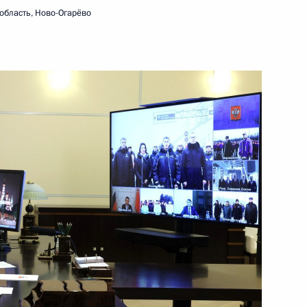
область, Ново-Огарёво
ть следующие материалы
 80-й годовщины разгрома
1
8м
нградской битве
тника прокуратуры
1
3м