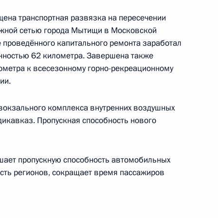
щена транспортная развязка на пересечении
ожной сетью города Мытищи в Московской
е проведённого капитального ремонта заработал
ённостью 62 километра. Завершена также
ометра к всесезонному горно-рекреационному
е
ии.
ого съезда Российского
1
4м
овокзального комплекса внутренних воздушных
икавказ. Пропускная способность нового
шает пропускную способность автомобильных
ость регионов, сокращает время пассажиров
ия Российского общества
1
4м