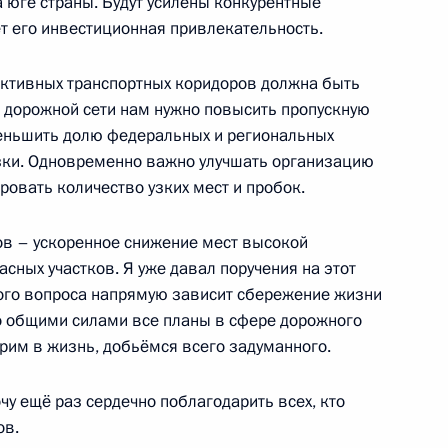
а юге страны. Будут усилены конкурентные
асть, Ново-Огарёво
ёт его инвестиционная привлекательность.
ективных транспортных коридоров должна быть
я дорожной сети нам нужно повысить пропускную
меньшить долю федеральных и региональных
рганов внутренних дел
1
3м
зки. Одновременно важно улучшать организацию
овать количество узких мест и пробок.
ов – ускоренное снижение мест высокой
асных участков. Я уже давал поручения на этот
этого вопроса напрямую зависит сбережение жизни
-летия Федерального медико-
то общими силами все планы в сфере дорожного
16
37м
рим в жизнь, добьёмся всего задуманного.
чу ещё раз сердечно поблагодарить всех, кто
ов.