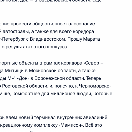
щённое 15-летию «Ростеха»
6
чение провести общественное голосование
 автострады, а также для всего коридора
т-Петербург с Владивостоком. Прошу Марата
о результатах этого конкурса.
спортные объекты в рамках коридора «Север –
теллекту
:
10
ода Мытищи в Московской области, а также
ды М-4 «Дон» в Воронежской области. Теперь
 Ростовской области, и, конечно, к Черноморско-
учше, комфортнее для миллионов людей, которые
крываем новый терминал внутренних авиалиний
а «Якутия» и подъёма
8
27м
екреационному комплексу «Мамисон». Всё это
е «Урал»