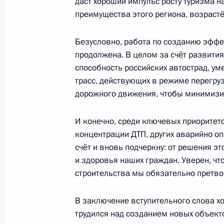
даст хороший импульс росту туризма н
22 ноября 2022 года, 14:00
Московская обл
преимущества этого региона, возраст
Безусловно, работа по созданию эфф
10 ноября 2022 года, четверг
продолжена. В целом за счёт развити
способность российских автострад, у
Поздравление с Днём сотрудника о
трасс, действующих в режиме перегру
дорожного движения, чтобы минимизир
10 ноября 2022 года, 00:00
И конечно, среди ключевых приоритет
концентрации ДТП, других аварийно оп
9 ноября 2022 года, среда
счёт и вновь подчеркну: от решения 
Торжественный вечер по случаю 75
и здоровья наших граждан. Уверен, ч
строительства мы обязательно претво
биологического агентства
9 ноября 2022 года, 20:15
Москва, Кремль
В заключение вступительного слова хо
трудился над созданием новых объект