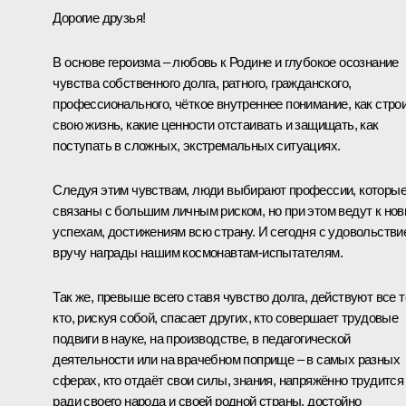
Дорогие друзья!
В основе героизма – любовь к Родине и глубокое осознание
чувства собственного долга, ратного, гражданского,
профессионального, чёткое внутреннее понимание, как стро
свою жизнь, какие ценности отстаивать и защищать, как
поступать в сложных, экстремальных ситуациях.
Следуя этим чувствам, люди выбирают профессии, которы
связаны с большим личным риском, но при этом ведут к но
успехам, достижениям всю страну. И сегодня с удовольстви
вручу награды нашим космонавтам-испытателям.
Так же, превыше всего ставя чувство долга, действуют все т
кто, рискуя собой, спасает других, кто совершает трудовые
подвиги в науке, на производстве, в педагогической
деятельности или на врачебном поприще – в самых разных
сферах, кто отдаёт свои силы, знания, напряжённо трудится
ради своего народа и своей родной страны, достойно