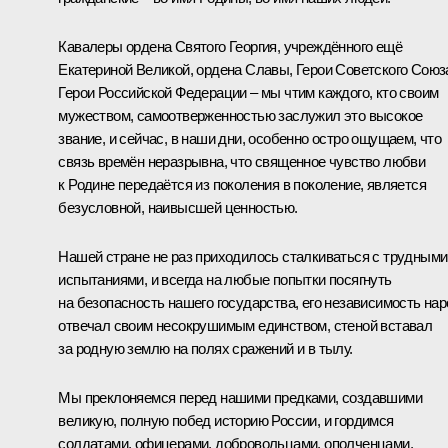
Кавалеры ордена Святого Георгия, учреждённого ещё
Екатериной Великой, ордена Славы, Герои Советского Союз
Герои Российской Федерации – мы чтим каждого, кто своим
мужеством, самоотверженностью заслужил это высокое
звание, и сейчас, в наши дни, особенно остро ощущаем, что
связь времён неразрывна, что священное чувство любви
к Родине передаётся из поколения в поколение, является
безусловной, наивысшей ценностью.
Нашей стране не раз приходилось сталкиваться с трудными
испытаниями, и всегда на любые попытки посягнуть
на безопасность нашего государства, его независимость на
отвечал своим несокрушимым единством, стеной вставал
за родную землю на полях сражений и в тылу.
Мы преклоняемся перед нашими предками, создавшими
великую, полную побед историю России, и гордимся
солдатами, офицерами, добровольцами, ополченцами,