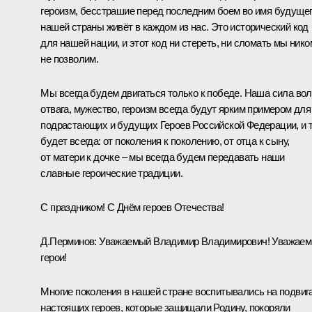
героизм, бесстрашие перед последним боем во имя будуще
нашей страны живёт в каждом из нас. Это исторический код
для нашей нации, и этот код ни стереть, ни сломать мы нико
не позволим.
Мы всегда будем двигаться только к победе. Наша сила вол
отвага, мужество, героизм всегда будут ярким примером для
подрастающих и будущих Героев Российской Федерации, и 
будет всегда: от поколения к поколению, от отца к сыну,
от матери к дочке – мы всегда будем передавать наши
славные героические традиции.
С праздником! С Днём героев Отечества!
Д.Перминов:
Уважаемый Владимир Владимирович! Уважае
герои!
Многие поколения в нашей стране воспитывались на подвиг
настоящих героев, которые защищали Родину, покоряли