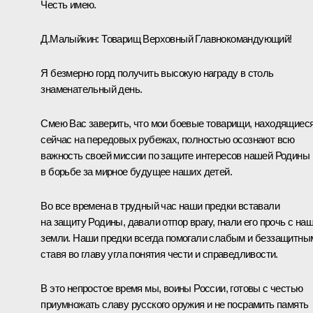
Честь имею.
Д.Малыйкин:
Товарищ Верховный Главнокомандующий!
Я безмерно горд получить высокую награду в столь
знаменательный день.
Смею Вас заверить, что мои боевые товарищи, находящиес
сейчас на передовых рубежах, полностью осознают всю
важность своей миссии по защите интересов нашей Родины
в борьбе за мирное будущее наших детей.
Во все времена в трудный час наши предки вставали
на защиту Родины, давали отпор врагу, гнали его прочь с на
земли. Наши предки всегда помогали слабым и беззащитны
ставя во главу угла понятия чести и справедливости.
В это непростое время мы, воины России, готовы с честью
приумножать славу русского оружия и не посрамить память