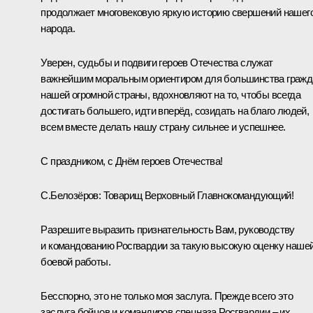
продолжает многовековую яркую историю свершений нашег
народа.
Уверен, судьбы и подвиги героев Отечества служат
важнейшим моральным ориентиром для большинства гражд
нашей огромной страны, вдохновляют на то, чтобы всегда
достигать большего, идти вперёд, созидать на благо людей,
всем вместе делать нашу страну сильнее и успешнее.
С праздником, с Днём героев Отечества!
С.Белозёров:
Товарищ Верховный Главнокомандующий!
Разрешите выразить признательность Вам, руководству
и командованию Росгвардии за такую высокую оценку наше
боевой работы.
Бесспорно, это не только моя заслуга. Прежде всего это
заслуга бойцов и командиров спецназа Росгвардии – их