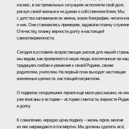
космос, в экстремальных ситуациях исполняли свой долг,
рискуя своей жизнью и не думая о собственном благе. Мы
с детства запоминали их имена, знали биографии, читали кн
о них. Они становились примером, задавали планку служен
Отечеству, планку верности долгу и настоящей
самоотверженности.
Сегодня в условиях возрастающих рисков для нашей стран
мы видим, как проявляются наши люди, воспитанные на на
традициях любви и уважения к своей Родине, своим
родителям, учителям. На первый план выходят настоящие
жизненные ценности, настоящий патриотизм.
О подвигах сегодняшних героев ещё мало рассказано, но он
уже вписаны в историю – историю смелости, верности Роди
и долгу.
К сожалению, нередко цена подвигу – жизнь героя, многие
из них награждаются посмертно. Мы должны сделать всё,