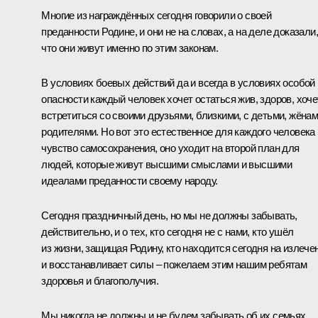
Многие из награждённых сегодня говорили о своей
преданности Родине, и они не на словах, а на деле доказали,
что они живут именно по этим законам.
В условиях боевых действий да и всегда в условиях особой
опасности каждый человек хочет остаться жив, здоров, хоче
встретиться со своими друзьями, близкими, с детьми, жёнам
родителями. Но вот это естественное для каждого человека
чувство самосохранения, оно уходит на второй план для
людей, которые живут высшими смыслами и высшими
идеалами преданности своему народу.
Сегодня праздничный день, но мы не должны забывать,
действительно, и о тех, кто сегодня не с нами, кто ушёл
из жизни, защищая Родину, кто находится сегодня на излече
и восстанавливает силы – пожелаем этим нашим ребятам
здоровья и благополучия.
Мы никогда не должны и не будем забывать об их семьях,