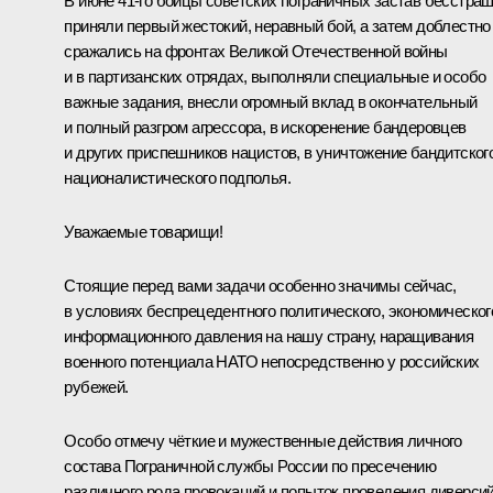
В июне 41-го бойцы советских пограничных застав бесстра
приняли первый жестокий, неравный бой, а затем доблестно
сражались на фронтах Великой Отечественной войны
и в партизанских отрядах, выполняли специальные и особо
важные задания, внесли огромный вклад в окончательный
и полный разгром агрессора, в искоренение бандеровцев
и других приспешников нацистов, в уничтожение бандитского
националистического подполья.
Уважаемые товарищи!
Стоящие перед вами задачи особенно значимы сейчас,
в условиях беспрецедентного политического, экономическог
информационного давления на нашу страну, наращивания
военного потенциала НАТО непосредственно у российских
рубежей.
Особо отмечу чёткие и мужественные действия личного
состава Пограничной службы России по пресечению
различного рода провокаций и попыток проведения диверсий