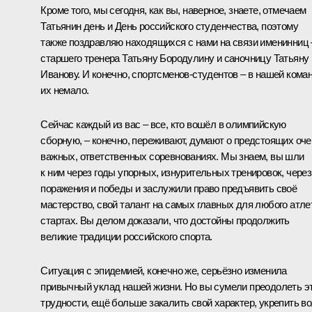
Кроме того, мы сегодня, как вы, наверное, знаете, отмечаем
Татьянин день и День российского студенчества, поэтому
также поздравляю находящихся с нами на связи именинниц 
старшего тренера Татьяну Бородулину и саночницу Татьяну
Иванову. И конечно, спортсменов-студентов – в нашей кома
их немало.
Сейчас каждый из вас – все, кто вошёл в олимпийскую
сборную, – конечно, переживают, думают о предстоящих оче
важных, ответственных соревнованиях. Мы знаем, вы шли
к ним через годы упорных, изнурительных тренировок, через
поражения и победы и заслужили право предъявить своё
мастерство, свой талант на самых главных для любого атле
стартах. Вы делом доказали, что достойны продолжить
великие традиции российского спорта.
Ситуация с эпидемией, конечно же, серьёзно изменила
привычный уклад нашей жизни. Но вы сумели преодолеть э
трудности, ещё больше закалить свой характер, укрепить в