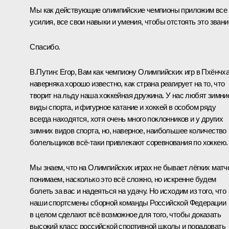
Мы как действующие олимпийские чемпионы приложим все
усилия, все свои навыки и умения, чтобы отстоять это звани
Спасибо.
В.Путин:
Егор, Вам как чемпиону Олимпийских игр в Пхёнчх
наверняка хорошо известно, как страна реагирует на то, что
творит на льду наша хоккейная дружина. У нас любят зимни
виды спорта, и фигурное катание и хоккей в особом ряду
всегда находятся, хотя очень много поклонников и у других
зимних видов спорта, но, наверное, наибольшее количество
болельщиков всё-таки привлекают соревнования по хоккею.
Мы знаем, что на Олимпийских играх не бывает лёгких матч
понимаем, насколько это всё сложно, но искренне будем
болеть за вас и надеяться на удачу. Но исходим из того, что
наши спортсмены сборной команды Российской Федерации
в целом сделают всё возможное для того, чтобы доказать
высокий класс российской спортивной школы и порадовать