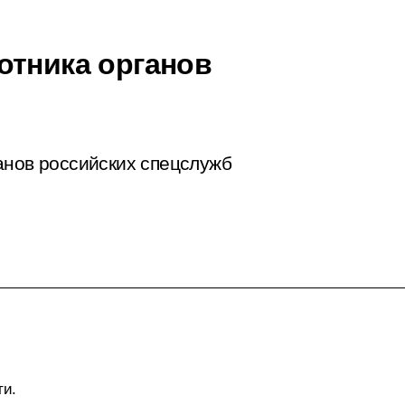
отника органов
анов российских спецслужб
ти.