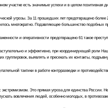
нном участке есть значимые успехи и в целом позитивная д
ческой угрозы. За 11 прошедших лет предотвращено более 
зилось многократно. Подавляющее большинство подобных пр
аженности и оперативности предотвращено 61 такое преступл
наступательно и эффективно, при координирующей роли Нац
х группировок, выявлять и пресекать их контакты, подрывн
упательной тактики в работе контрразведки и противодейст
 с экстремизмом. Это прямая угроза для единства России. 
пускать вовлечения людей, особенно молодых, в противозак