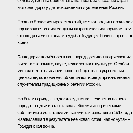
склокам, взял на себя ответственность за спасение страны
и открыл дорогу для возрождения и укрепления России.
Прошло более четырёх столетий, но этот подвиг народа до 
пор поражает своим мощным патриотическим порывом, тем,
что люди сами осознали: судьба, будущее Родины превыше
всего.
Благодаря сплочённости наш народ достигал потрясающих
высот в экономике, науке, технологиях и культуре. Особая
миссия в консолидации нашего общества, в укреплении
ценностей, которые нас объединяют, всегда принадлежала
служителям традиционных религий России.
Но были периоды, когда это единство – единство нашего
народа – подтачивалось тяжелейшими историческими
событиями и испытаниями, такими как революция 1917 года
и запылавшая в результате неё новая, страшная «смута» –
Гражданская война.