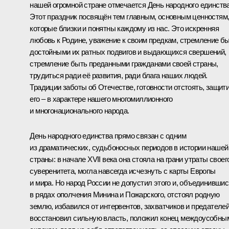
нашей огромной стране отмечается День народного единства
Этот праздник посвящён тем главным, основным ценностям
которые близки и понятны каждому из нас. Это искренняя
любовь к Родине, уважение к своим предкам, стремление б
достойными их ратных подвигов и выдающихся свершений,
стремление быть преданными гражданами своей страны,
трудиться ради её развития, ради блага наших людей.
Традиции заботы об Отечестве, готовности отстоять, защит
его – в характере нашего многомиллионного
и многонационального народа.
День народного единства прямо связан с одним
из драматических, судьбоносных периодов в истории нашей
страны: в начале XVII века она стояла на грани утраты своег
суверенитета, могла навсегда исчезнуть с карты Европы
и мира. Но народ России не допустил этого и, объединившис
в рядах ополчения Минина и Пожарского, отстоял родную
землю, избавился от интервентов, захватчиков и предателей
восстановил сильную власть, положил конец междоусобны