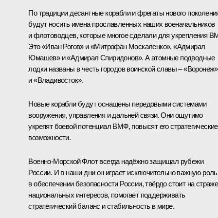
По традиции десантные корабли и фрегаты нового поколени
будут носить имена прославленных наших военачальников
и флотоводцев, которые многое сделали для укрепления В
Это «Иван Рогов» и «Митрофан Москаленко», «Адмирал
Юмашев» и «Адмирал Спиридонов». А атомные подводные
лодки названы в честь городов воинской славы – «Воронеж»
и «Владивосток».
Новые корабли будут оснащены передовыми системами
вооружения, управления и дальней связи. Они ощутимо
укрепят боевой потенциал ВМФ, повысят его стратегические
возможности.
Военно-Морской Флот всегда надёжно защищал рубежи
России. И в наши дни он играет исключительно важную роль
в обеспечении безопасности России, твёрдо стоит на страж
национальных интересов, помогает поддерживать
стратегический баланс и стабильность в мире.