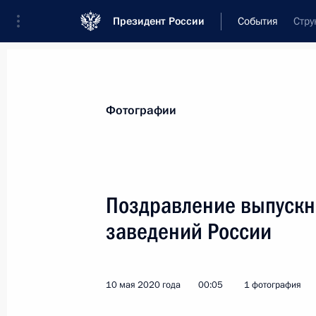
Президент России
События
Стру
Президент
Администрация
Государст
Новости
Стенограммы
Поездки
Те
Фотографии
Рубрикация материалов
Все материалы
Поздравление выпускн
Послания Федеральному Собранию
заведений России
Заявления по важнейшим вопросам
Совещания, заседания, рабочие встречи
10 мая 2020 года
00:05
1 фотография
Речи и обращения