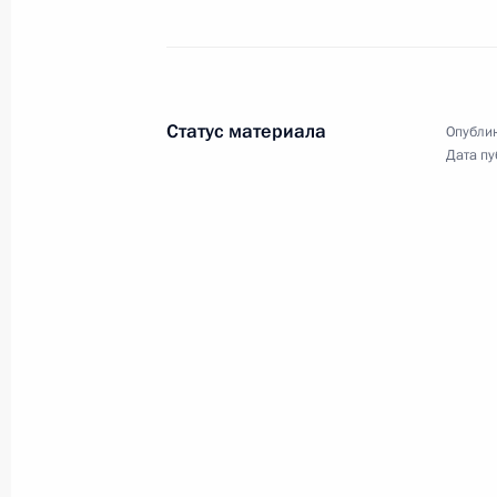
Обращение к гражданам России
30 июня 2020 года, 13:35
Тверская область,
Статус материала
Опублик
27 июня 2020 года, суббота
Дата пу
Обращение к выпускникам школ и 
27 июня 2020 года, 00:00
24 июня 2020 года, среда
Вручение Государственных премий
24 июня 2020 года, 15:10
Москва, Кремль