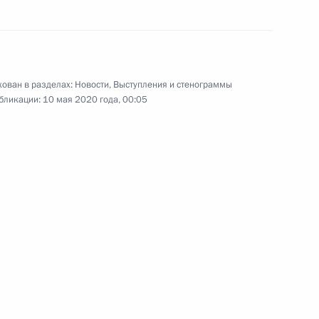
3
4м
 Ржевский район
ован в разделах:
Новости
,
Выступления и стенограммы
бликации:
10 мая 2020 года, 00:05
высших учебных заведений
1
4м
 Российской Федерации
13
58м