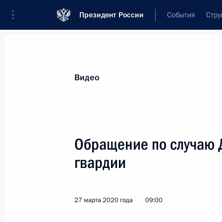
Президент России
События
Стру
Видеозаписи
Фотографии
Аудиозапи
Все материалы
Выступления
Совещан
Видео
Показа
Обращение по случаю 
гвардии
Поздравление с праздником
Пасхи
27 марта 2020 года
09:00