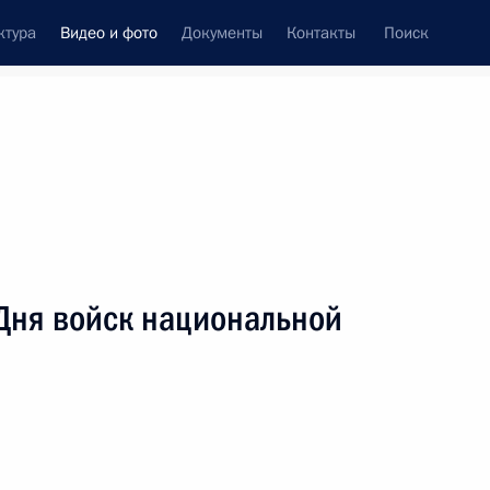
ктура
Видео и фото
Документы
Контакты
Поиск
си
ия, встречи
Встречи со СМИ
апрель, 2020
ть следующие материалы
Дня войск национальной
Обращение по случаю Дня
войск национальной
гвардии