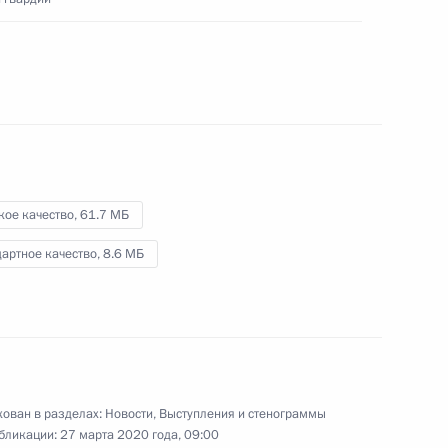
10 марта 2020 года
Видео, 19 мин.
кое качество,
61.7 МБ
артное качество,
8.6 МБ
ован в разделах:
Новости
,
Выступления и стенограммы
Смотр личного состава 104-
бликации:
27 марта 2020 года, 09:00