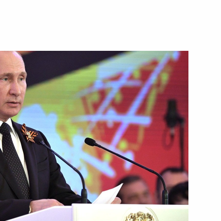
ть следующие материалы
отрудничества
8
7м
ия чемпионата мира
1
1м