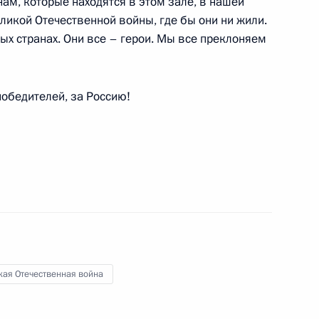
нам, которые находятся в этом зале, в нашей
ликой Отечественной войны, где бы они ни жили.
ных странах. Они все – герои. Мы все преклоняем
ого международного
:
14
победителей, за Россию!
вета РФПИ и представителями
9
2м
кая Отечественная война
м международного
3
2м