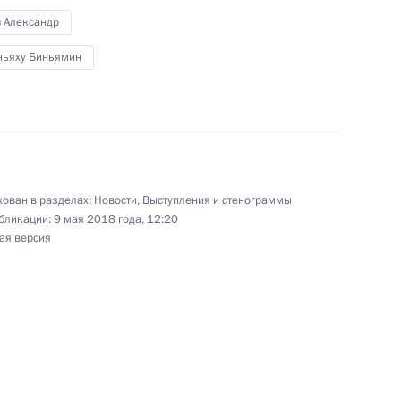
ч Александр
ньяху Биньямин
 дзюдо памяти Анатолия
19
3м
ован в разделах:
Новости
,
Выступления и стенограммы
бликации:
9 мая 2018 года, 12:20
ая версия
ра «Сириус»
12
5м