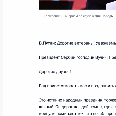
Владимир Путин награждён орден
Торжественный приём по случаю Дня Победы
8 июня 2018 года, 13:45
Пекин
В.Путин
: Дорогие ветераны! Уважаемы
Заявления для прессы по итогам р
переговоров
Президент Сербии господин Вучич! Пр
8 июня 2018 года, 12:50
Пекин
Дорогие друзья!
Рад приветствовать вас и поздравить
5 июня 2018 года, вторник
Посещение Венского музея истории
Это истинно народный праздник, торже
личный. Он дорог каждой семье, где с
5 июня 2018 года, 22:45
Вена
войну, вспоминают тех, кто погиб, проп