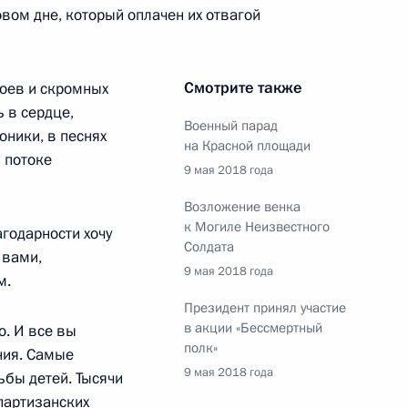
овом дне, который оплачен их отвагой
 кругов России и Австрии
7
7м
Смотрите также
оев и скромных
 в сердце,
Военный парад
оники, в песнях
на Красной площади
 потоке
9 мая 2018 года
лава»
Возложение венка
11
23м
к Могиле Неизвестного
годарности хочу
Солдата
 вами,
9 мая 2018 года
м.
Президент принял участие
в акции «Бессмертный
о. И все вы
полк»
ния. Самые
а
1
2м
9 мая 2018 года
бы детей. Тысячи
партизанских