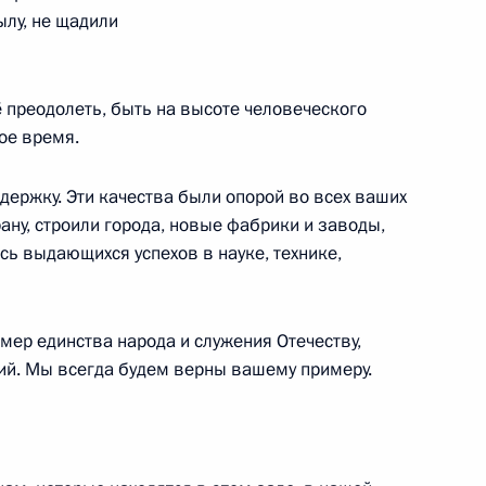
ылу, не щадили
 преодолеть, быть на высоте человеческого
стных годов России и Японии
5
ное время.
держку. Эти качества были опорой во всех ваших
ану, строили города, новые фабрики и заводы,
ь выдающихся успехов в науке, технике,
ии и Японии
5
3м
мер единства народа и служения Отечеству,
ний. Мы всегда будем верны вашему примеру.
5
6м