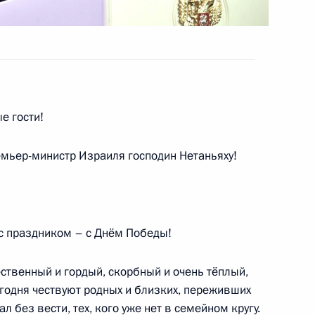
ом Дружбы КНР
7
10м
е гости!
оссийско-китайских
16м
емьер-министр Израиля господин Нетаньяху!
 с праздником – с Днём Победы!
 искусств
7
5м
ственный и гордый, скорбный и очень тёплый,
егодня чествуют родных и близких, переживших
ал без вести, тех, кого уже нет в семейном кругу.