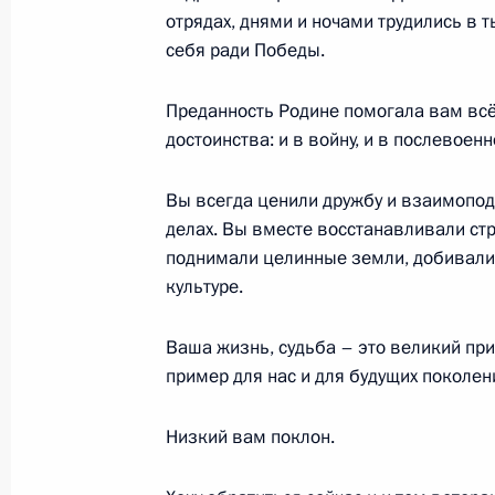
отрядах, днями и ночами трудились в т
себя ради Победы.
26 мая 2018 года, суббота
Преданность Родине помогала вам всё
Приём по случаю открытия перекрё
достоинства: и в войну, и в послевоен
26 мая 2018 года, 23:50
Москва
Вы всегда ценили дружбу и взаимопод
делах. Вы вместе восстанавливали стр
поднимали целинные земли, добивалис
Открытие перекрёстных годов Росс
культуре.
26 мая 2018 года, 21:00
Москва
Ваша жизнь, судьба – это великий при
пример для нас и для будущих поколе
Сеанс связи с экипажем МКС
Низкий вам поклон.
26 мая 2018 года, 18:10
Москва, Кремль