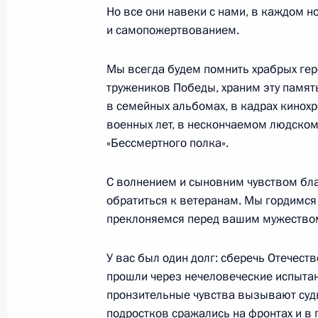
Но все они навеки с нами, в каждом н
и самопожертвованием.
Встреча с представителями деловых
5 июня 2018 года, 21:25
Вена
Мы всегда будем помнить храбрых гер
тружеников Победы, храним эту память
в семейных альбомах, в кадрах кинохр
военных лет, в нескончаемом людском
1 июня 2018 года, пятница
«Бессмертного полка».
Вручение орденов «Родительская с
С волнением и сыновним чувством бла
1 июня 2018 года, 18:35
Москва, Кремль
обратиться к ветеранам. Мы гордимся
преклоняемся перед вашим мужество
28 мая 2018 года, понедельник
У вас был один долг: сберечь Отечеств
прошли через нечеловеческие испыта
Поздравление с Днём пограничник
пронзительные чувства вызывают судь
28 мая 2018 года, 09:00
Москва
подростков сражались на фронтах и в 