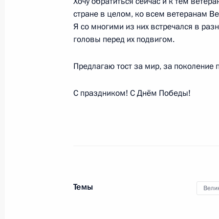
Хочу обратиться сейчас и к тем ветера
стране в целом, ко всем ветеранам Ве
25 мая 2018 года, пятница
Я со многими из них встречался в раз
головы перед их подвигом.
Пленарное заседание Петербургск
экономического форума
Предлагаю тост за мир, за поколение 
25 мая 2018 года, 18:00
Санкт-Петербург
С праздником! С Днём Победы!
24 мая 2018 года, четверг
Встреча с членами экспертного со
международного инвестсообщества
24 мая 2018 года, 23:45
Санкт-Петербург
Темы
Вели
Вручение госнаград представителя