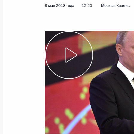
9 мая 2018 года
12:20
Москва, Кремль
Показа
10 июня 2018 года, воскресенье
Саммит Шанхайской организации с
10 июня 2018 года, 09:00
Циндао
8 июня 2018 года, пятница
Видеообращение по случаю открыт
по футболу FIFA
8 июня 2018 года, 22:00