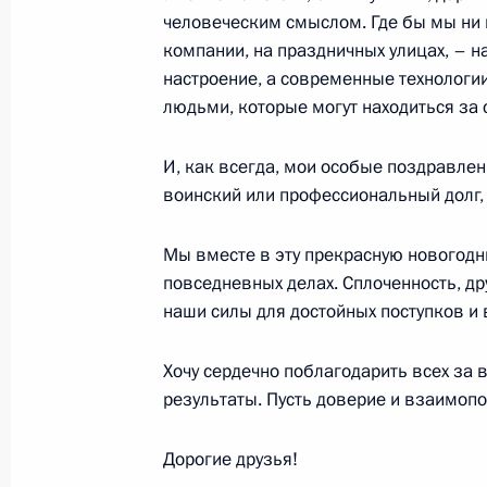
25 января 2018 года, четверг
человеческим смыслом. Где бы мы ни 
Всероссийский форум студенческих 
компании, на праздничных улицах, – 
настроение, а современные технологи
25 января 2018 года, 15:30
Казань
людьми, которые могут находиться за 
И, как всегда, мои особые поздравлен
31 декабря 2017 года, воскресень
воинский или профессиональный долг, 
Новогоднее обращение к граждана
Мы вместе в эту прекрасную новогодн
31 декабря 2017 года, 23:55
Москва
повседневных делах. Сплоченность, д
наши силы для достойных поступков и
28 декабря 2017 года, четверг
Хочу сердечно поблагодарить всех за ве
результаты. Пусть доверие и взаимопо
Встреча с военнослужащими –
участниками антитеррористическо
Дорогие друзья!
28 декабря 2017 года, 11:00
Москва, Кремл