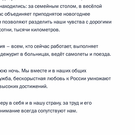
находились: за семейным столом, в весёлой
клубов «Вместе вперёд!»
нас объединяет приподнятое новогоднее
5
2м
и позволяют разделить наши чувства с дорогими
сотни, тысячи километров.
ия – всем, кто сейчас работает, выполняет
е
дежурит в больницах, ведёт самолеты и поезда.
м России
1
9м
юю ночь. Мы вместе и в наших общих
ружба, бескорыстная любовь к России умножают
 высоких достижений.
ру в себя и в нашу страну, за труд и его
нимание всегда сопутствуют нам.
18
25м
й операции в Сирии
ь