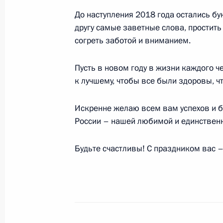
До наступления 2018 года остались бу
другу самые заветные слова, простить
согреть заботой и вниманием.
27 декабря 2017 года, среда
Новогодний приём в Кремле
Пусть в новом году в жизни каждого 
к лучшему, чтобы все были здоровы, ч
27 декабря 2017 года, 19:20
Москва, Кремл
Искренне желаю всем вам успехов и б
России – нашей любимой и единствен
Встреча с действующими и бывшим
27 декабря 2017 года, 19:00
Москва, Кремл
Будьте счастливы! С праздником вас –
Поздравление сотрудникам и вете
спасателя
27 декабря 2017 года, 10:00