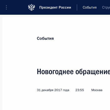
Президент России
События
Стру
Президент
Администрация
Государст
Новости
Стенограммы
Поездки
Те
События
Рубрикация материалов
Все материалы
Новогоднее обращение
Послания Федеральному Собранию
Заявления по важнейшим вопросам
31 декабря 2017 года
23:55
Москва
Совещания, заседания, рабочие встречи
Речи и обращения