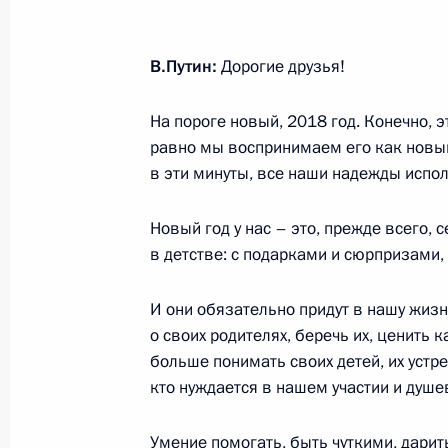
2 февраля 2018 года, пятница
В.Путин:
Дорогие друзья!
Выступление на торжественном ме
На пороге новый, 2018 год. Конечно, э
летию победы в Сталинградской би
равно мы воспринимаем его как новый
2 февраля 2018 года, 15:45
Волгоград
в эти минуты, все наши надежды испол
Новый год у нас – это, прежде всего,
в детстве: с подарками и сюрпризами,
30 января 2018 года, вторник
Военно-практическая конференция
И они обязательно придут в нашу жизн
в Сирии
о своих родителях, беречь их, ценить 
больше понимать своих детей, их устр
30 января 2018 года, 18:00
Москва
кто нуждается в нашем участии и душе
Умение помогать, быть чуткими, дарит