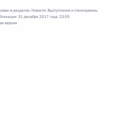
ован в разделах:
Новости
,
Выступления и стенограммы
бликации:
31 декабря 2017 года, 23:55
ая версия
к
ерального Собрания
12
52м
ь
13
25м