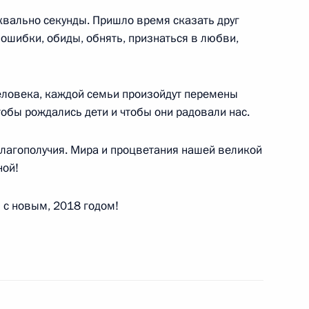
квально секунды. Пришло время сказать друг
 ошибки, обиды, обнять, признаться в любви,
человека, каждой семьи произойдут перемены
8
3м
тобы рождались дети и чтобы они радовали нас.
ь
лагополучия. Мира и процветания нашей великой
ной!
и главами регионов
1
2м
ь
 с новым, 2018 годом!
ранам МЧС России с Днём
1
2м