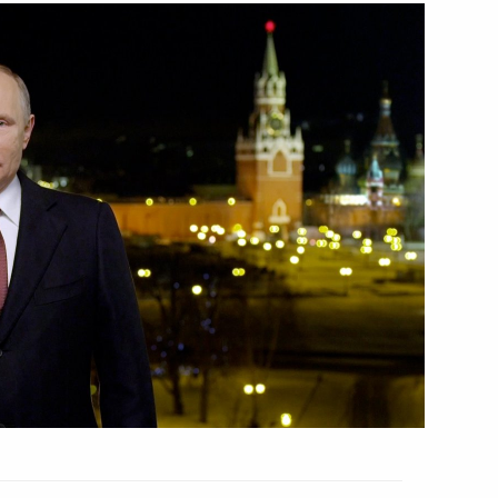
ть следующие материалы
енников и предпринимателей
9
43м
асти науки и инноваций для
8
13м