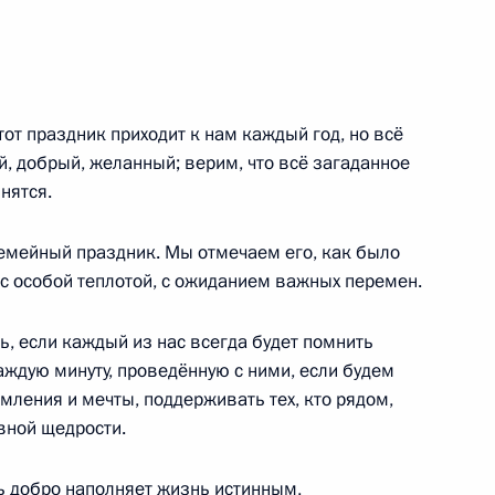
роприятии, посвящённом 75-
1
5м
тот праздник приходит к нам каждый год, но всё
тве
, добрый, желанный; верим, что всё загаданное
нятся.
 семейный праздник. Мы отмечаем его, как было
 с особой теплотой, с ожиданием важных перемен.
 по итогам спецоперации
10
9м
ь, если каждый из нас всегда будет помнить
каждую минуту, проведённую с ними, если будем
емления и мечты, поддерживать тех, кто рядом,
вной щедрости.
ь добро наполняет жизнь истинным,