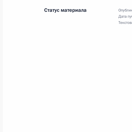
Статус материала
Опублик
Дата пу
Текстов
25 декабря 2017 года, понедельни
Встреча с руководством палат Фед
25 декабря 2017 года, 20:10
Москва, Кремл
23 декабря 2017 года, суббота
Съезд партии «Единая Россия»
23 декабря 2017 года, 14:20
Москва
21 декабря 2017 года, четверг