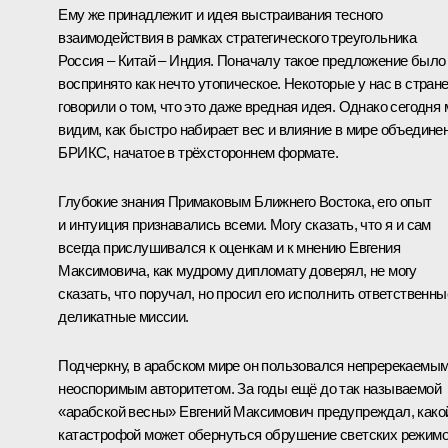
Ему же принадлежит и идея выстраивания тесного
взаимодействия в рамках стратегического треугольника
Россия – Китай – Индия. Поначалу такое предложение было
воспринято как нечто утопическое. Некоторые у нас в стран
говорили о том, что это даже вредная идея. Однако сегодня
видим, как быстро набирает вес и влияние в мире объедине
БРИКС, начатое в трёхстороннем формате.
Глубокие знания Примаковым Ближнего Востока, его опыт
и интуиция признавались всеми. Могу сказать, что я и сам
всегда прислушивался к оценкам и к мнению Евгения
Максимовича, как мудрому дипломату доверял, не могу
сказать, что поручал, но просил его исполнить ответственны
деликатные миссии.
Подчеркну, в арабском мире он пользовался непререкаемым
неоспоримым авторитетом. За годы ещё до так называемой
«арабской весны» Евгений Максимович предупреждал, како
катастрофой может обернуться обрушение светских режим