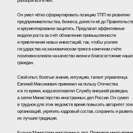
разобраться в них.
Он умел чётко сформулировать позицию ТПП по развитию
предпринимательства, бизнеса, донести её до Правительст
и аргументированно защитить. Предлагал эффективные
модели роста за счёт обновления промышленности
и привлечения новых инвестиций, так, чтобы усилия
государства на экономическом треке в конечном счёте
позитивно влияли на качество жизни и благосостояние наши
граждан.
Свой опыт, богатые знания, интуицию, талант управленца
Евгений Максимович применил на пользу Отечества
и в то время, когда возглавлял Службу внешней разведки,
а затем Министерство иностранных дел России. Он сумел
в трудное для этих ведомств время повысить авторитет эти
организаций, укрепить кадровый состав, сохранить и развит
их лучшие традиции.
Будучи Министром иностранных дел, Примаков много врем