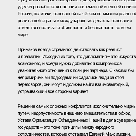
уделял разработке концепции современной внешней полити
России, политики, основанной на чётком понимании реально
роли нашей страны в международных делах на основании
ответственности за стабильность и безопасность во всём
мире.
Примаков всегда стремился действовать как реалист
и прагматик. Исходил из того, что дипломатия – это искусств
возможного, и всегда нужно добиваться компромисса,
уважительного отношения к позиции партнёра. С какими бы
непримиримыми подходами ни садились люди за стол
переговоров, они могут и должны найти взаимовыгодный,
устраивающий все стороны вариант.
Решение самых сложных конфликтов исключительно мирн
путём, недопустимость внешнего вмешательства в обход
Устава Организации Объединённых Наций в дела суверенн
государств – это тоже принципы международного
сотрудничества, которые отстаивал Евгений Максимович.