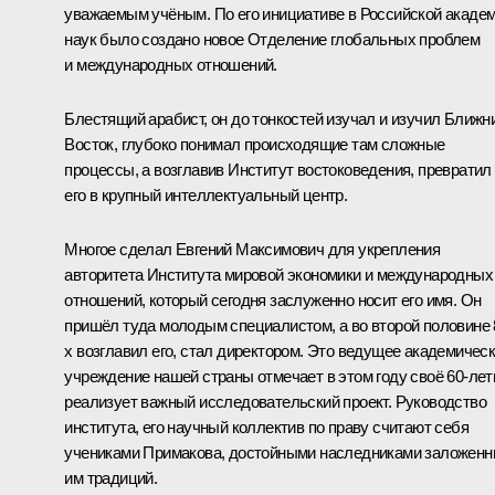
уважаемым учёным. По его инициативе в Российской акаде
наук было создано новое Отделение глобальных проблем
и международных отношений.
Блестящий арабист, он до тонкостей изучал и изучил Ближн
Восток, глубоко понимал происходящие там сложные
процессы, а возглавив Институт востоковедения, превратил
его в крупный интеллектуальный центр.
Многое сделал Евгений Максимович для укрепления
авторитета Института мировой экономики и международных
отношений, который сегодня заслуженно носит его имя. Он
пришёл туда молодым специалистом, а во второй половине 
х возглавил его, стал директором. Это ведущее академичес
учреждение нашей страны отмечает в этом году своё 60-лет
реализует важный исследовательский проект. Руководство
института, его научный коллектив по праву считают себя
учениками Примакова, достойными наследниками заложен
им традиций.