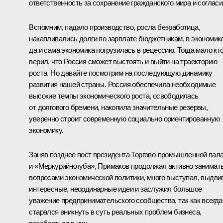
ответственность за сохранение гражданского мира и согласи
Вспомним, падало производство, росла безработица,
накапливались долги по зарплате бюджетникам, в экономике
да и сама экономика погрузилась в рецессию. Тогда мало кт
верил, что Россия сможет выстоять и выйти на траекторию
роста. Но давайте посмотрим на последующую динамику
развития нашей страны. Россия обеспечила необходимые
высокие темпы экономического роста, освободилась
от долгового бремени, накопила значительные резервы,
уверенно строит современную социально ориентированную
экономику.
Заняв позднее пост президента Торгово-промышленной пал
и «Меркурий-клуба», Примаков продолжал активно занимат
вопросами экономической политики, много выступал, выдви
интересные, неординарные идеи и заслужил большое
уважение предпринимательского сообщества, так как всегда
старался вникнуть в суть реальных проблем бизнеса,