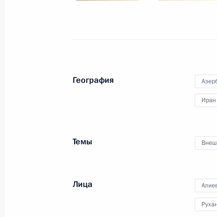
3 сентября 2016 года, суббота
Восточный экономический форум
3 сентября 2016 года, 08:20
остров Русский
География
Азер
Иран
Посещение Приморского океанари
3 сентября 2016 года, 06:10
остров Русский
Темы
Внеш
1 сентября 2016 года, четверг
Лица
Алие
Выступление на презентации объек
судостроительного комплекса «Зве
Руха