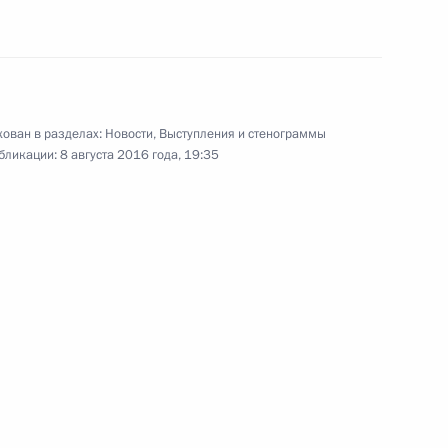
ь
ного комплекса «Звезда»
2м
ован в разделах:
Новости
,
Выступления и стенограммы
ь
бликации:
8 августа 2016 года, 19:35
нниками филиала
3м
илища во Владивостоке