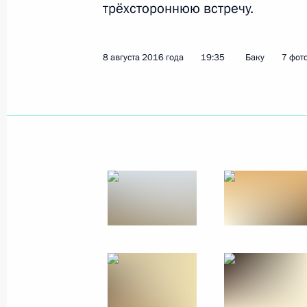
трёхстороннюю встречу.
Показа
8 августа 2016 года
19:35
Баку
7 фот
15 сентября 2016 года, четверг
Обращение к гражданам России в 
в Государственную Думу
15 сентября 2016 года, 18:00
8 сентября 2016 года, четверг
Посещение Тульского суворовского
8 сентября 2016 года, 17:40
Тула