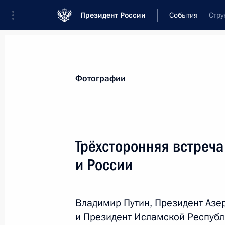
Президент России
События
Стру
Президент
Администрация
Государст
Новости
Стенограммы
Поездки
Те
Фотографии
Рубрикация материалов
Все материалы
Трёхсторонняя встреча
Послания Федеральному Собранию
и России
Заявления по важнейшим вопросам
Совещания, заседания, рабочие встречи
Владимир Путин, Президент Азе
Речи и обращения
и Президент Исламской Республ