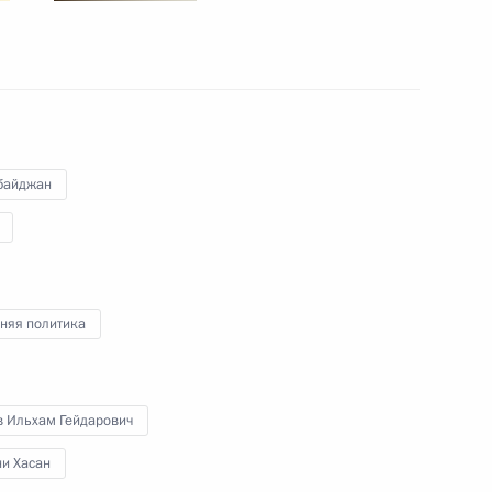
17
20м
байджан
ума
14
3м
няя политика
в Ильхам Гейдарович
тов первой пусковой очереди
4м
зда»
ни Хасан