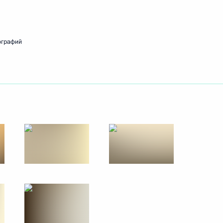
ть следующие материалы
ографий
преддверии выборов
1
2м
 военного училища
16
6м