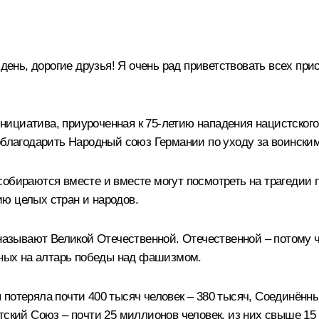
ень, дорогие друзья! Я очень рад приветствовать всех при
инициатива, приуроченная к 75-летию нападения нацистского
поблагодарить Народный союз Германии по уходу за воински
обираются вместе и вместе могут посмотреть на трагедии 
ю целых стран и народов.
 называют Великой Отечественной. Отечественной – потому 
ённых на алтарь победы над фашизмом.
 потеряла почти 400 тысяч человек – 380 тысяч, Соединённ
тский Союз – почти 25 миллионов человек, из них свыше 15