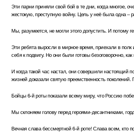
Эти парни приняли свой бой в те дни, когда многое, 
жестокую, преступную войну. Цель у неё была одна – 
Мы, разумеется, не могли этого допустить. И потому г
Эти ребята выросли в мирное время, приехали в полк 
себя к подвигу. Но они были готовы безоговорочно, ка
И когда такой час настал, они совершили настоящий по
жизней доказали святую преемственность поколений. Пу
Бойцы 6-й роты показали всему миру, что Россию побе
Мы склоняем голову перед героями-десантниками, гор
Вечная слава бессмертной 6-й роте! Слава всем, кто 