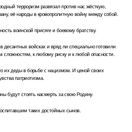
ародный терроризм развязал против нас жёсткую,
рану, её народы в кровопролитную войну между собой.
рность воинской присяге и боевому братству.
 в десантных войсках и вряд ли специально готовили
ым сложностям, к любому риску и к любой опасности.
то их деды в борьбе с нацизмом. И ценой своих
чувства патриотизма.
ны будут стоять насмерть за свою Родину.
воспитавшим таких достойных сынов.