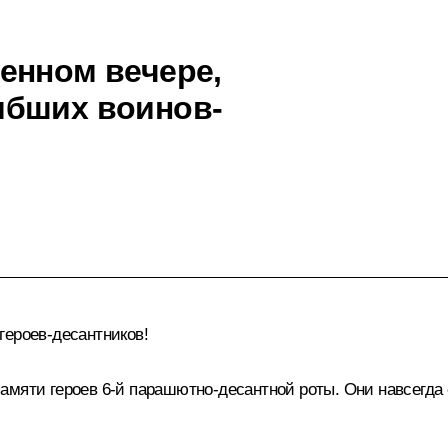
енном вечере,
ибших воинов-
ероев-десантников!
мяти героев 6-й парашютно-десантной роты. Они навсегда 