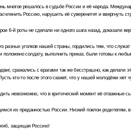
очень многое решалось в судьбе России и её народа. Междун
расчленить Россию, нарушить её суверенитет и ввергнуть ст
ерои 6-й роты не сделали ни одного шага назад, доказали ве
из разных уголков нашей страны, гордились тем, что служат
к и положено солдату, выполнить приказ, были готовы к люб
двиг, сражались с врагами так же бесстрашно, как делали э
сть кто‑то после этого скажет, что у нашей молодёжи нет 
дить невозможно, что в критический момент её отважные сы
димся их преданностью России. Низкий поклон родителям, 
погиб, защищая Россию!