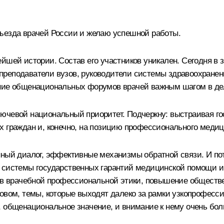
съезда врачей России и желаю успешной работы.
йшей истории. Состав его участников уникален. Сегодня в з
еподаватели вузов, руководители системы здравоохранения,
ение общенациональных форумов врачей важным шагом в де
ючевой национальный приоритет. Подчеркну: выстраивая го
х граждан и, конечно, на позицию профессионального медиц
нный диалог, эффективные механизмы обратной связи. И пот
е системы государственных гарантий медицинской помощи и
снов врачебной профессиональной этики, повышение общест
овом, темы, которые выходят далеко за рамки узкопрофесс
, общенациональное значение, и внимание к нему очень бо