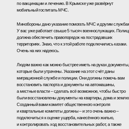
по вакцинации и лечению. В Крымске уже развёрнут
мобильный госпиталь МЧС.
Минобороны дано указание помогать МЧС и другим служба
У вас уже работает свыше 5 тысяч военнослужащих. Полиц
должна обеспечить правопорядок на пострадавших
территориях. Знаю, что к этой работе подключились казаки.
Очень на них надеюсь.
Людям важно как можно быстрее иметь на руках документы
которые были утрачены. Указание на этот счёт даны
миграционной службе и полиции. Они должны помочь вам
восстановить паспорта и документы на автомашины,
а местные власти – сделать всё возможное, чтобы быстро
были восстановлены документы на квартиры, дома и землю
Созданный вами комитет общественного контроля
и квартальные комитеты должны – и это очень важно –
подключиться к оценке ущерба, нанесённого жилью,
и контролировать ход восстановительных работ, а также