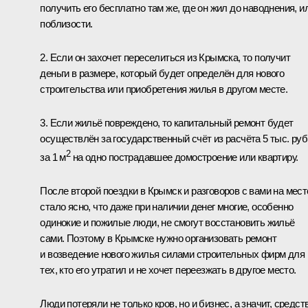
получить его
бесплатно
там же, где он жил до наводнения, и
поблизости.
2. Если он захочет переселиться из Крымска, то получит
деньги в размере, который будет определён для нового
строительства или приобретения жилья в другом месте.
3. Если жильё повреждено, то капитальный ремонт будет
осуществлён за государственный счёт из расчёта 5 тыс. руб
2
за 1 м
на одно пострадавшее домостроение или квартиру.
После второй поездки в Крымск и разговоров с вами на мест
стало ясно, что даже при наличии денег многие, особенно
одинокие и пожилые люди, не смогут восстановить жильё
сами. Поэтому в Крымске нужно организовать ремонт
и возведение нового жилья силами строительных фирм для
тех, кто его утратил и не хочет переезжать в другое место.
Люди потеряли не только кров, но и бизнес, а значит, средст