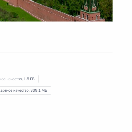
России
11 августа 2012 года
Видео, 6 мин.
кое качество,
1.5 ГБ
артное качество,
339.1 МБ
Военный парад в честь 67-й