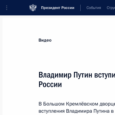
Президент России
События
Стру
Видеозаписи
Фотографии
Аудиозапи
Все материалы
Выступления
Совещан
Видео
Показа
Владимир Путин вступи
России
Вручены премии Президента
России для молодых
В Большом Кремлёвском дворце
деятелей культуры
вступления Владимира Путина в