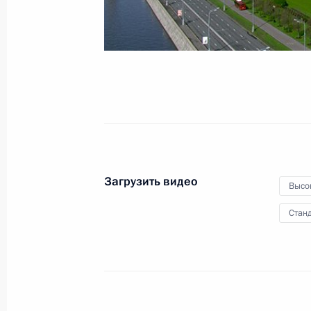
Российской Федерации
26 декабря 2012 года
Видео, 7 мин.
Загрузить видео
Высо
Станд
Награждение многодетных