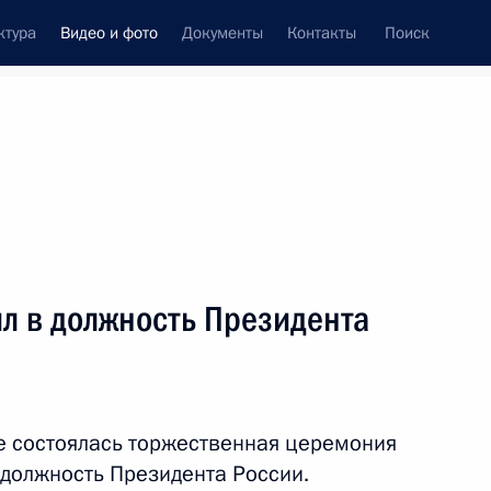
ктура
Видео и фото
Документы
Контакты
Поиск
си
ия, встречи
Встречи со СМИ
март, 2013
ть следующие материалы
л в должность Президента
Приём по случаю 70-летия
победы в Сталинградской
 состоялась торжественная церемония
битве
 должность Президента России.