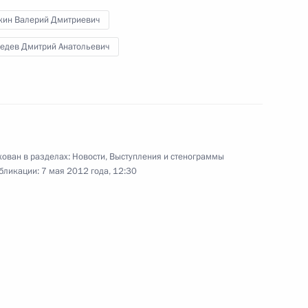
годовщины Великой Победы
кин Валерий Дмитриевич
едев Дмитрий Анатольевич
9 мая 2012 года
Видео, 7 мин.
ован в разделах:
Новости
,
Выступления и стенограммы
бликации:
7 мая 2012 года, 12:30