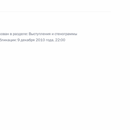
ссии
:
12
ован в разделе:
Выступления и стенограммы
бликации:
9 декабря 2010 года, 22:00
налистов
2
24м
10
6м