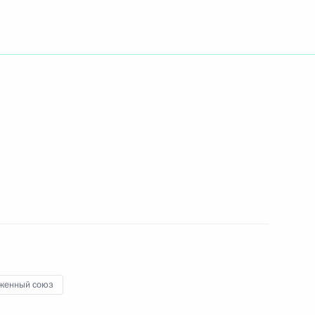
ть следующие материалы
ита «Группы восьми»
1
28м
ы
8
23м
женный союз