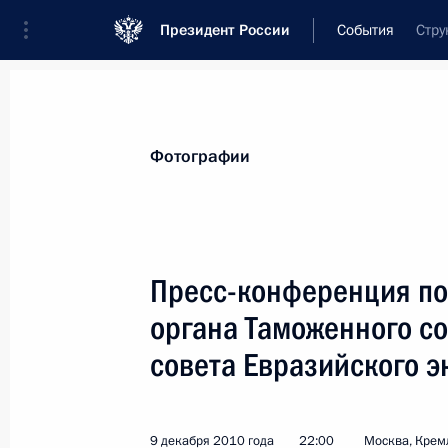
Президент России
События
Стру
Президент
Администрация
Государст
Новости
Стенограммы
Поездки
Те
Фотографии
Рубрикация материалов
Все материалы
Пресс-конференция по
Послания Федеральному Собранию
органа Таможенного с
Заявления по важнейшим вопросам
совета Евразийского 
Совещания, заседания, рабочие встречи
Речи и обращения
9 декабря 2010 года
22:00
Москва, Крем