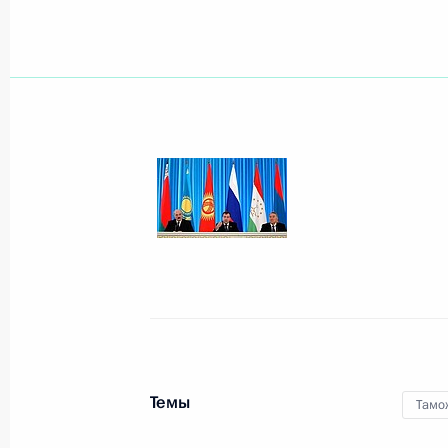
Показа
27 мая 2011 года, пятница
Пресс-конференция по итогам самм
27 мая 2011 года, 19:00
Довиль
19 мая 2011 года, четверг
Российско-австрийские переговор
19 мая 2011 года, 14:45
Москва, Кремль
Темы
Тамо