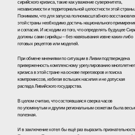
сирийского кризиса, такие как уважение суверенитета,
независимости и территориальной целостности этой страны
Понимаем, что для запуска полномасштабного восстановле
этой страны необходимо достичь национального примирени
и согласия. И исходим из того, что определять будущее Сир
должны сами сирийцы – без навязывания извне каких-либо
готовых рецептов или моделей.
При обмене мнениями по ситуации в Ливии подтверждена
приверженность комплексному урегулированию многолетнег
кризиса в этой стране на основе переговоров и поиска
компромиссов, избегая вспышек насилия и не допуская
распада Ливийского государства.
В целом считаю, что состоявшаяся сверка часов
по упомянутым и другим региональным сюжетам была весь
полезная.
И в заключение хотел бы ещё раз выразить признательност