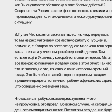
как Вы оцениваете обстановку в зоне боевых действий?
Сохраняет ли Россия на этом фоне готовность к тем или ин
переговорам для политико-дипломатического урегулировани
ситуации?
В.Путин:
Что касается зерна опять, если к нему вернуться,
то мы не рассматриваем совместную работу с Турцией и,
возможно, с Катаром по поставке одного миллиона тонн зерн
как альтернативу «черноморской зерновой сделке». Там
есть же ещё и Украина, у которой есть свои интересы. Мы эт
всё прекрасно понимаем и отдаём себе в этом отчёт. Так что
это не замена, но это, конечно, с нашей стороны огромный
вклад. Это было бы с нашей стороны огромным вкладом
в решение продовольственных проблем африканских стран.
Это совершенно очевидная вещь.
Что касается пробуксовки контрнаступления – это
не пробуксовка, это провал. Во всяком случае, на сегодняш
день это выглядит именно так. Посмотрим, что дальше будет