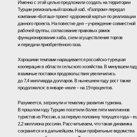
Именно с этой целью предложили создать на территории
Турции региональный газовый хаб. «Газпром» передал
компании «Боташ» проект «дорожной карты» по реализации
данного проекта. На повестке дня – учреждение совместной
рабочей группы, согласование правовых рамок
функционирования хаба, схем осуществления торгов
и передачи приобретённого газа.
Хорошими темпами наращивается российско-турецкая
кооперация в области сельского хозяйства. В минувшем год
взаимные поставки продовольствия увеличились
до 7,4 миллиарда долларов. В нынешнем году рост также
продолжился: в январе–июле – на 19 процентов.
Разумеется, затронули и тематику развития туризма.
В прошлом году Турцию посетили более пяти миллионов
туристов из России, а за первую половину текущего года – е
2,2 миллиона россиян. Рассчитываем, что такая динамика
сохранится и в дальнейшем. Наши профильные ведомства