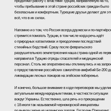
продолжат работу с властями Турции, направленную на то,
чтобы пребывание в этой стране российских граждан было
безопасным и комфортным. Турецкие друзья делают для эт
всё, что в их силах.
Напомню и о том, что Россия всегда дружески и по-партнёрс
стремится помогать Турции, в том числе когда речь идёт
о природных катаклизмах и преодолении последствий
стихийных бедствий. Сразу после февральского
разрушительного землетрясения наша страна одной из пер
направила в Турцию отряды спасателей и медицинский
персонал. Столь же оперативно мы откликнулись и на запро
о предоставлении российских самолётов-амфибий Бе-200 д
ликвидации лесных пожаров на эгейском побережье.
И конечно, большое внимание в ходе переговоров мы удели
актуальным международным темам, в частности ситуации
вокруг Украины. Естественно, шла речь и о прекращении
с 18 июля так называемой черноморской инициативы
по вывозу зерна из украинских портов. Господин Президент