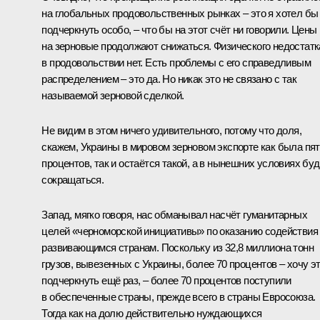
на глобальных продовольственных рынках – это я хотел бы
подчеркнуть особо, – что бы на этот счёт ни говорили. Цены
на зерновые продолжают снижаться. Физического недостатк
в продовольствии нет. Есть проблемы с его справедливым
распределением – это да. Но никак это не связано с так
называемой зерновой сделкой.
Не видим в этом ничего удивительного, потому что доля,
скажем, Украины в мировом зерновом экспорте как была пя
процентов, так и остаётся такой, а в нынешних условиях буд
сокращаться.
Запад, мягко говоря, нас обманывал насчёт гуманитарных
целей «черноморской инициативы» по оказанию содействия
развивающимся странам. Поскольку из 32,8 миллиона тонн
грузов, вывезенных с Украины, более 70 процентов – хочу э
подчеркнуть ещё раз, – более 70 процентов поступили
в обеспеченные страны, прежде всего в страны Евросоюза.
Тогда как на долю действительно нуждающихся