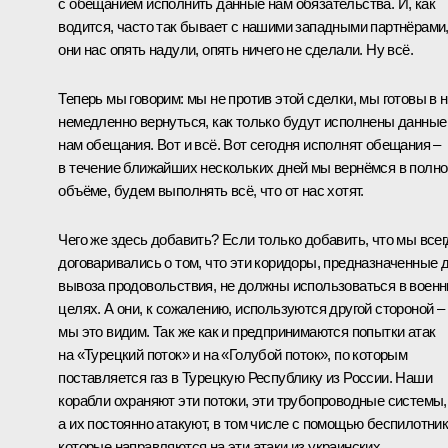
с обещанием исполнить данные нам обязательства. И, как
водится, часто так бывает с нашими западными партнёрами
они нас опять надули, опять ничего не сделали. Ну всё.
Теперь мы говорим: мы не против этой сделки, мы готовы в 
немедленно вернуться, как только будут исполнены данные
нам обещания. Вот и всё. Вот сегодня исполнят обещания –
в течение ближайших нескольких дней мы вернёмся в полн
объёме, будем выполнять всё, что от нас хотят.
Чего же здесь добавить? Если только добавить, что мы всег
договаривались о том, что эти коридоры, предназначенные 
вывоза продовольствия, не должны использоваться в воен
целях. А они, к сожалению, используются другой стороной –
мы это видим. Так же как и предпринимаются попытки атак
на «Турецкий поток» и на «Голубой поток», по которым
поставляется газ в Турецкую Республику из России. Наши
корабли охраняют эти потоки, эти трубопроводные системы,
а их постоянно атакуют, в том числе с помощью беспилотник
которые направляются на эти атаки из украинских