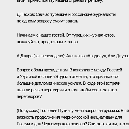
визит принёс пользу нашим странам и региону.
Д.Песков:
Сейчас турецкие и российские журналисты
по одному вопросу смогут задать.
Начинаем с наших гостей. От турецких журналистов,
пожалуйста, предоставьте слово.
А.Джура
(как переведено)
:
Агентство «Анадолу», Али Джура.
Вопрос обоим президентам. В конфликте между Россией
и Украиной господин Эрдоган отметил, что прилагаются
большие дипломатические усилия. В ходе этой встречи
шла ли речь о перемирии и о том, чтобы сесть за стол
переговоров?
(По-русски.)
Господин Путин, у меня вопрос на русском. В ч
важность продолжения «черноморской инициативы» для
России и для Черноморского региона? Считаете ли вы, что о