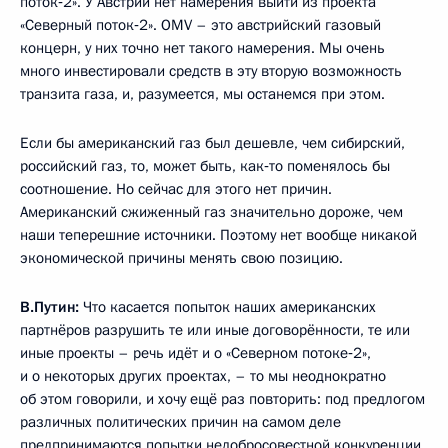
поток‑2». У Австрии нет намерения выйти из проекта
«Северный поток‑2». OMV – это австрийский газовый
концерн, у них точно нет такого намерения. Мы очень
много инвестировали средств в эту вторую возможность
транзита газа, и, разумеется, мы останемся при этом.
Если бы американский газ был дешевле, чем сибирский,
российский газ, то, может быть, как‑то поменялось бы
соотношение. Но сейчас для этого нет причин.
Американский сжиженный газ значительно дороже, чем
наши теперешние источники. Поэтому нет вообще никакой
экономической причины менять свою позицию.
В.Путин:
Что касается попыток наших американских
партнёров разрушить те или иные договорённости, те или
иные проекты – речь идёт и о «Северном потоке‑2»,
и о некоторых других проектах, – то мы неоднократно
об этом говорили, и хочу ещё раз повторить: под предлогом
различных политических причин на самом деле
предпринимаются попытки недобросовестной конкуренции.