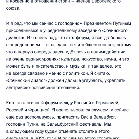
и косвенно в отношении стран – членов Европейского
союза.
И я рад, что мы сейчас с господином Президентом Путиным
присоединимся к учредительному заседанию «Сочинского
диалога». И я очень рад, что этот форум, я всегда борюсь
с определением – «гражданское» и «общественное», потому
что в первую очередь здесь идёт речь о взаимодействии
на очень разных уровнях: культура, искусство, наука, и это
может быть и писательство, и музыка, и так далее, это
не всегда связано именно с политикой. Я считаю,
«Сочинский диалог» должен дальше углублять, укреплять
австрийско-российские отношения.
Есть аналогичный форум между Россией и Германией,
Россией и Францией. Я воспользовался случаем, и сейчас
ещё раз воспользуюсь, пригласить Вас в Зальцбург,
господин Путин, на Зальцбургский фестиваль. Мы
в следующем году будем отмечать столетие этого
фестиваля, в 2020 году. И по случаю этого столетнего