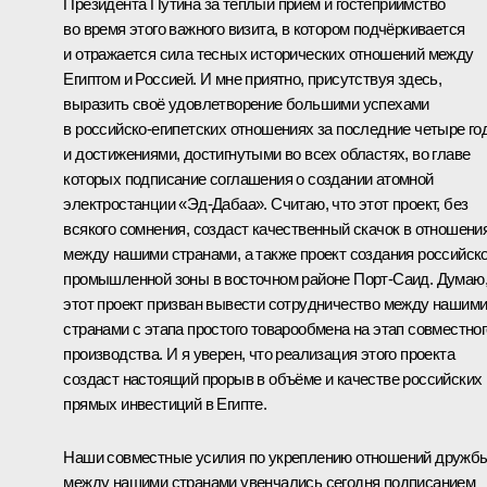
Президента Путина за тёплый приём и гостеприимство
во время этого важного визита, в котором подчёркивается
и отражается сила тесных исторических отношений между
Египтом и Россией. И мне приятно, присутствуя здесь,
выразить своё удовлетворение большими успехами
в российско-египетских отношениях за последние четыре го
и достижениями, достигнутыми во всех областях, во главе
которых подписание соглашения о создании атомной
электростанции «Эд-Дабаа». Считаю, что этот проект, без
всякого сомнения, создаст качественный скачок в отношени
между нашими странами, а также проект создания российск
промышленной зоны в восточном районе Порт-Саид. Думаю
этот проект призван вывести сотрудничество между нашим
странами с этапа простого товарообмена на этап совместног
производства. И я уверен, что реализация этого проекта
создаст настоящий прорыв в объёме и качестве российских
прямых инвестиций в Египте.
Наши совместные усилия по укреплению отношений дружб
между нашими странами увенчались сегодня подписанием