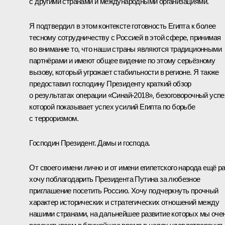
с другими странами и международными организациями.
Я подтвердил в этом контексте готовность Египта к более
тесному сотрудничеству с Россией в этой сфере, принимая
во внимание то, что наши страны являются традиционными
партнёрами и имеют общее видение по этому серьёзному
вызову, который угрожает стабильности в регионе. Я также
предоставил господину Президенту краткий обзор
о результатах операции «Синай-2018», безоговорочный успе
которой показывает успех усилий Египта по борьбе
с терроризмом.
Господин Президент. Дамы и господа.
От своего имени лично и от имени египетского народа ещё р
хочу поблагодарить Президента Путина за любезное
приглашение посетить Россию. Хочу подчеркнуть прочный
характер исторических и стратегических отношений между
нашими странами, на дальнейшее развитие которых мы оче